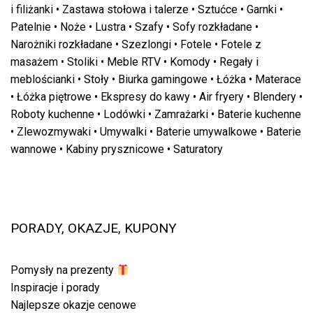
i filiżanki
•
Zastawa stołowa i talerze
•
Sztućce
•
Garnki
•
Patelnie
•
Noże
•
Lustra
•
Szafy
•
Sofy rozkładane
•
Narożniki rozkładane
•
Szezlongi
•
Fotele
•
Fotele z
masażem
•
Stoliki
•
Meble RTV
•
Komody
•
Regały i
meblościanki
•
Stoły
•
Biurka gamingowe
•
Łóżka
•
Materace
•
Łóżka piętrowe
•
Ekspresy do kawy
•
Air fryery
•
Blendery
•
Roboty kuchenne
•
Lodówki
•
Zamrażarki
•
Baterie kuchenne
•
Zlewozmywaki
•
Umywalki
•
Baterie umywalkowe
•
Baterie
wannowe
•
Kabiny prysznicowe
•
Saturatory
PORADY, OKAZJE, KUPONY
Pomysły na prezenty
Inspiracje i porady
Najlepsze okazje cenowe