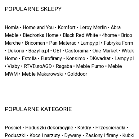
POPULARNE SKLEPY
Homla
•
Home and You
•
Komfort
•
Leroy Merlin
•
Abra
Meble
•
Biedronka Home
•
Black Red White
•
4home
•
Brico
Marche
•
Bricoman
•
Pan Materac
•
Lampy.pl
•
Fabryka Form
•
Dekoria
•
Bazylia.pl
•
OBI
•
Castorama
•
One Market
•
Witek
Home
•
Estella
•
Eurofirany
•
Konsimo
•
DKwadrat
•
Lampy.pl
•
Visby
•
RTVEuroAGD
•
Ragaba
•
Meble Pumo
•
Meble
MWM
•
Meble Makarowski
•
Golddoor
POPULARNE KATEGORIE
Pościel
•
Poduszki dekoracyjne
•
Kołdry
•
Prześcieradła
•
Poduszki
•
Koce i narzuty
•
Dywany
•
Zasłony i firany
•
Kubki