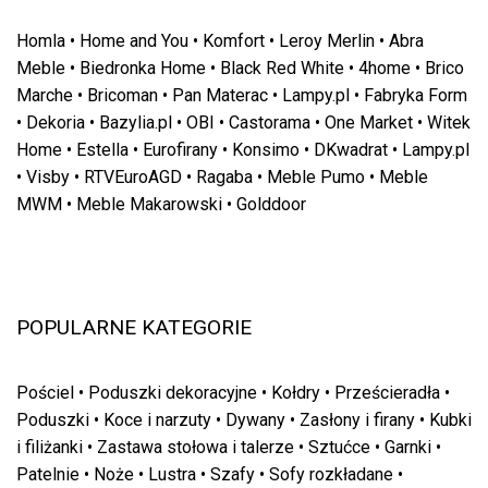
Homla
•
Home and You
•
Komfort
•
Leroy Merlin
•
Abra
Meble
•
Biedronka Home
•
Black Red White
•
4home
•
Brico
Marche
•
Bricoman
•
Pan Materac
•
Lampy.pl
•
Fabryka Form
•
Dekoria
•
Bazylia.pl
•
OBI
•
Castorama
•
One Market
•
Witek
Home
•
Estella
•
Eurofirany
•
Konsimo
•
DKwadrat
•
Lampy.pl
•
Visby
•
RTVEuroAGD
•
Ragaba
•
Meble Pumo
•
Meble
MWM
•
Meble Makarowski
•
Golddoor
POPULARNE KATEGORIE
Pościel
•
Poduszki dekoracyjne
•
Kołdry
•
Prześcieradła
•
Poduszki
•
Koce i narzuty
•
Dywany
•
Zasłony i firany
•
Kubki
i filiżanki
•
Zastawa stołowa i talerze
•
Sztućce
•
Garnki
•
Patelnie
•
Noże
•
Lustra
•
Szafy
•
Sofy rozkładane
•