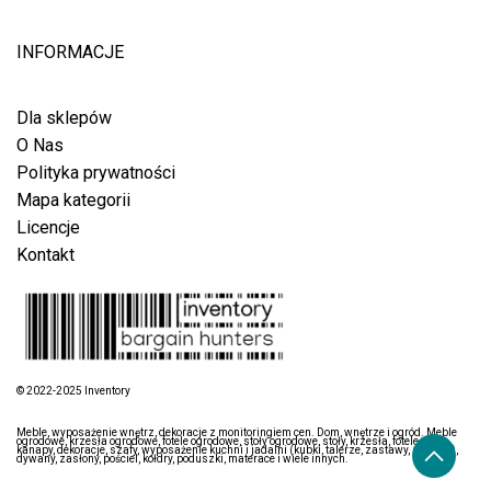
INFORMACJE
Dla sklepów
O Nas
Polityka prywatności
Mapa kategorii
Licencje
Kontakt
© 2022-2025 Inventory
Meble, wyposażenie wnętrz, dekoracje z monitoringiem cen. Dom, wnętrze i ogród. Meble
ogrodowe, krzesła ogrodowe, fotele ogrodowe, stoły ogrodowe, stoły, krzesła, fotele, łóżka,
kanapy, dekoracje, szafy, wyposażenie kuchni i jadalni (kubki, talerze, zastawy, sztućce),
dywany, zasłony, pościel, kołdry, poduszki, materace i wiele innych.