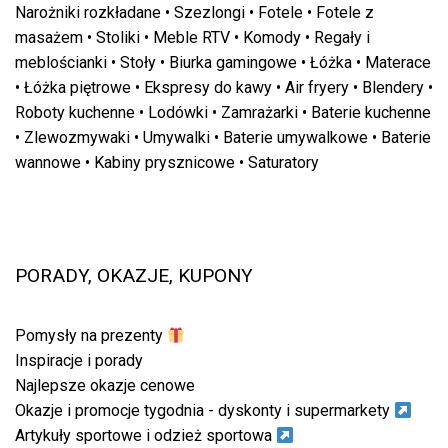
Narożniki rozkładane
•
Szezlongi
•
Fotele
•
Fotele z
masażem
•
Stoliki
•
Meble RTV
•
Komody
•
Regały i
meblościanki
•
Stoły
•
Biurka gamingowe
•
Łóżka
•
Materace
•
Łóżka piętrowe
•
Ekspresy do kawy
•
Air fryery
•
Blendery
•
Roboty kuchenne
•
Lodówki
•
Zamrażarki
•
Baterie kuchenne
•
Zlewozmywaki
•
Umywalki
•
Baterie umywalkowe
•
Baterie
wannowe
•
Kabiny prysznicowe
•
Saturatory
PORADY, OKAZJE, KUPONY
Pomysły na prezenty
Inspiracje i porady
Najlepsze okazje cenowe
Okazje i promocje tygodnia - dyskonty i supermarkety
Artykuły sportowe i odzież sportowa