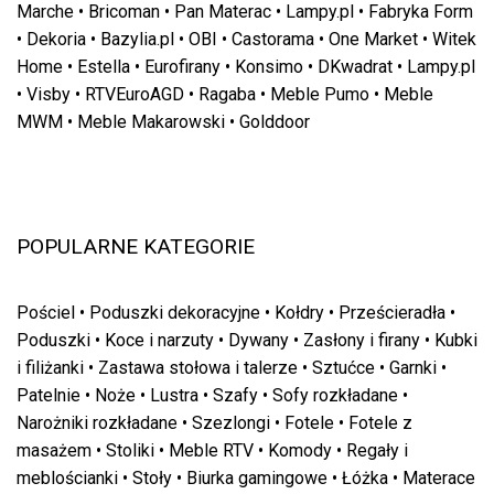
Marche
•
Bricoman
•
Pan Materac
•
Lampy.pl
•
Fabryka Form
•
Dekoria
•
Bazylia.pl
•
OBI
•
Castorama
•
One Market
•
Witek
Home
•
Estella
•
Eurofirany
•
Konsimo
•
DKwadrat
•
Lampy.pl
•
Visby
•
RTVEuroAGD
•
Ragaba
•
Meble Pumo
•
Meble
MWM
•
Meble Makarowski
•
Golddoor
POPULARNE KATEGORIE
Pościel
•
Poduszki dekoracyjne
•
Kołdry
•
Prześcieradła
•
Poduszki
•
Koce i narzuty
•
Dywany
•
Zasłony i firany
•
Kubki
i filiżanki
•
Zastawa stołowa i talerze
•
Sztućce
•
Garnki
•
Patelnie
•
Noże
•
Lustra
•
Szafy
•
Sofy rozkładane
•
Narożniki rozkładane
•
Szezlongi
•
Fotele
•
Fotele z
masażem
•
Stoliki
•
Meble RTV
•
Komody
•
Regały i
meblościanki
•
Stoły
•
Biurka gamingowe
•
Łóżka
•
Materace