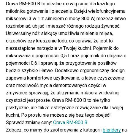
Orava RM-800 B to idealne rozwiązanie dla każdego
miłośnika gotowania i pieczenia. Dzięki wielofunkcyjnemu
mikserowi 3 w 1 z silnikiem o mocy 800 W, możesz łatwo
rozdrabniać, ubijać i mieszać różnego rodzaju żywność.
Uniwersalny nóż siekący umożliwia mielenie mięsa,
orzechów czy kruszenie lodu, co sprawia, że jest to
niezastąpione narzędzie w Twojej kuchni. Pojemnik do
miksowania o pojemności 0,5 l oraz pojemnik do ubijania o
pojemności 0,6 l sprawią, że przygotowanie posiłków
będzie szybkie i łatwe. Dodatkowo ergonomiczny design
zapewnia komfortowe użytkowanie, a łatwe czyszczenie
oraz możliwość mycia demontowanych części w
zmywarce sprawiają, że utrzymanie miksera w idealnej
czystości jest proste. Orava RM-800 B to nie tylko
praktyczne, ale także estetyczne rozwiązanie dla Twojej
kuchni. Po prostu nie możesz się bez tego obejść!
Sprawdź zmianę ceny:
Orava RM-800 B
Zobacz, co mamy do zaoferowania z kategorii
blendery
na