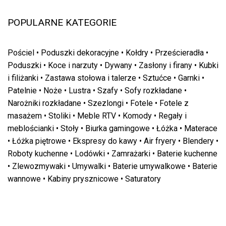
POPULARNE KATEGORIE
Pościel
•
Poduszki dekoracyjne
•
Kołdry
•
Prześcieradła
•
Poduszki
•
Koce i narzuty
•
Dywany
•
Zasłony i firany
•
Kubki
i filiżanki
•
Zastawa stołowa i talerze
•
Sztućce
•
Garnki
•
Patelnie
•
Noże
•
Lustra
•
Szafy
•
Sofy rozkładane
•
Narożniki rozkładane
•
Szezlongi
•
Fotele
•
Fotele z
masażem
•
Stoliki
•
Meble RTV
•
Komody
•
Regały i
meblościanki
•
Stoły
•
Biurka gamingowe
•
Łóżka
•
Materace
•
Łóżka piętrowe
•
Ekspresy do kawy
•
Air fryery
•
Blendery
•
Roboty kuchenne
•
Lodówki
•
Zamrażarki
•
Baterie kuchenne
•
Zlewozmywaki
•
Umywalki
•
Baterie umywalkowe
•
Baterie
wannowe
•
Kabiny prysznicowe
•
Saturatory