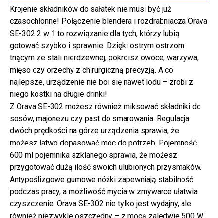
Krojenie składników do sałatek nie musi być już
czasochłonne! Połączenie blendera i rozdrabniacza Orava
SE-302 2 w 1 to rozwiązanie dla tych, którzy lubią
gotować szybko i sprawnie. Dzięki ostrym ostrzom
tnącym ze stali nierdzewnej, pokroisz owoce, warzywa,
mięso czy orzechy z chirurgiczną precyzją. A co
najlepsze, urządzenie nie boi się nawet lodu – zrobi z
niego kostki na długie drinki!
Z Orava SE-302 możesz również miksować składniki do
sosów, majonezu czy past do smarowania. Regulacja
dwóch prędkości na górze urządzenia sprawia, że
możesz łatwo dopasować moc do potrzeb. Pojemność
600 ml pojemnika szklanego sprawia, że możesz
przygotować dużą ilość swoich ulubionych przysmaków.
Antypoślizgowe gumowe nóżki zapewniają stabilność
podczas pracy, a możliwość mycia w zmywarce ułatwia
czyszczenie. Orava SE-302 nie tylko jest wydajny, ale
również niezwykle oszczędny – z mocą zaledwie 500 W