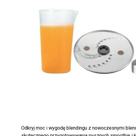
Odkryj moc i wygodę blendingu z nowoczesnymi blend
skutecznego przygotowywania pysznych smoothie i ko