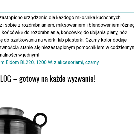
zastąpione urządzenie dla każdego miłośnika kuchennych
zi sobie z rozdrabnianiem, miksowaniem i blendowaniem różne
końcówkę do rozdrabniania, końcówkę do ubijania piany, nóż
ę do szatkowania na wiórki lub plasterki. Czarny kolor dodaje
 pewnością stanie się niezastąpionym pomocnikiem w codzienny
onalności w jednym!
em Eldom BL220, 1200 W, z akcesoriami, czarny
SLOG – gotowy na każde wyzwanie!