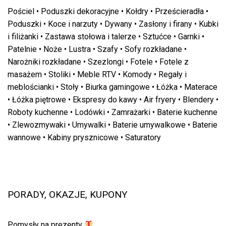
Pościel
•
Poduszki dekoracyjne
•
Kołdry
•
Prześcieradła
•
Poduszki
•
Koce i narzuty
•
Dywany
•
Zasłony i firany
•
Kubki
i filiżanki
•
Zastawa stołowa i talerze
•
Sztućce
•
Garnki
•
Patelnie
•
Noże
•
Lustra
•
Szafy
•
Sofy rozkładane
•
Narożniki rozkładane
•
Szezlongi
•
Fotele
•
Fotele z
masażem
•
Stoliki
•
Meble RTV
•
Komody
•
Regały i
meblościanki
•
Stoły
•
Biurka gamingowe
•
Łóżka
•
Materace
•
Łóżka piętrowe
•
Ekspresy do kawy
•
Air fryery
•
Blendery
•
Roboty kuchenne
•
Lodówki
•
Zamrażarki
•
Baterie kuchenne
•
Zlewozmywaki
•
Umywalki
•
Baterie umywalkowe
•
Baterie
wannowe
•
Kabiny prysznicowe
•
Saturatory
PORADY, OKAZJE, KUPONY
Pomysły na prezenty