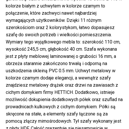
kolorze białym z uchwytem w kolorze czarnym to
połączenie, które zachwyci nawet najbardziej
wymagających użytkowników. Dzięki 11 różnym
szerokościom oraz 2 kolorystykom, łatwo dopasujesz
szafę do swoich potrzeb i wielkości pomieszczenia.
Wymiary tego wyjątkowego mebla to: szerokość 110 cm,
wysokość 245,5 cm, głębokość 40 cm. Szafa wykonana
jest z płyty meblowej laminowanej o grubości 16 mm, a
obrzeża starannie zakończono trwałą i odporną na
uszkodzenia okleiną PVC 0.5 mm. Uchwyt metalowy w
kolorze czarnym dodaje elegancji, a wewnątrz szafy
znajdziesz metalowy drążek oraz drzwi na zawiasach z
cichym domykiem firmy HETTICH. Dodatkowo, istnieje
możliwość dokupienia dodatkowych półek oraz szuflad na
prowadnicach kulkowych z cichym domykiem. Półki są
skręcone na stałe, a elementy szafy łączone są za
pomocą złączy mimośrodowych. Tył szafy wykonany jest
z płyty HDF. Całość prezentuje się niesamowicie w