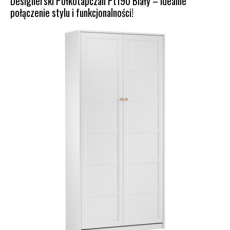
Designerski Półkotapczan Pt190 Biały – idealne
połączenie stylu i funkcjonalności!