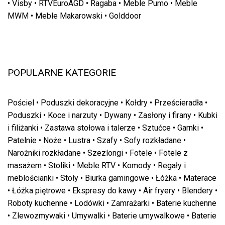
•
Visby
•
RTVEuroAGD
•
Ragaba
•
Meble Pumo
•
Meble
MWM
•
Meble Makarowski
•
Golddoor
POPULARNE KATEGORIE
Pościel
•
Poduszki dekoracyjne
•
Kołdry
•
Prześcieradła
•
Poduszki
•
Koce i narzuty
•
Dywany
•
Zasłony i firany
•
Kubki
i filiżanki
•
Zastawa stołowa i talerze
•
Sztućce
•
Garnki
•
Patelnie
•
Noże
•
Lustra
•
Szafy
•
Sofy rozkładane
•
Narożniki rozkładane
•
Szezlongi
•
Fotele
•
Fotele z
masażem
•
Stoliki
•
Meble RTV
•
Komody
•
Regały i
meblościanki
•
Stoły
•
Biurka gamingowe
•
Łóżka
•
Materace
•
Łóżka piętrowe
•
Ekspresy do kawy
•
Air fryery
•
Blendery
•
Roboty kuchenne
•
Lodówki
•
Zamrażarki
•
Baterie kuchenne
•
Zlewozmywaki
•
Umywalki
•
Baterie umywalkowe
•
Baterie