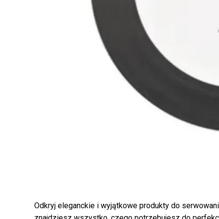
Odkryj eleganckie i wyjątkowe produkty do serwowan
znajdziesz wszystko, czego potrzebujesz do perfekcyj