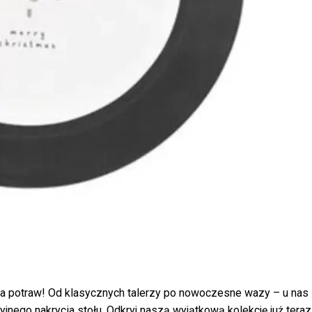
ia potraw! Od klasycznych talerzy po nowoczesne wazy – u nas
nego nakrycia stołu. Odkryj naszą wyjątkową kolekcję już teraz