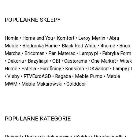
POPULARNE SKLEPY
Homla
•
Home and You
•
Komfort
•
Leroy Merlin
•
Abra
Meble
•
Biedronka Home
•
Black Red White
•
4home
•
Brico
Marche
•
Bricoman
•
Pan Materac
•
Lampy.pl
•
Fabryka Form
•
Dekoria
•
Bazylia.pl
•
OBI
•
Castorama
•
One Market
•
Witek
Home
•
Estella
•
Eurofirany
•
Konsimo
•
DKwadrat
•
Lampy.pl
•
Visby
•
RTVEuroAGD
•
Ragaba
•
Meble Pumo
•
Meble
MWM
•
Meble Makarowski
•
Golddoor
POPULARNE KATEGORIE
Pościel
•
Poduszki dekoracyjne
•
Kołdry
•
Prześcieradła
•