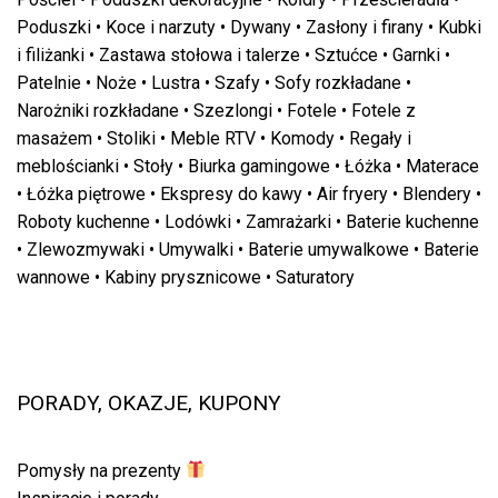
Poduszki
•
Koce i narzuty
•
Dywany
•
Zasłony i firany
•
Kubki
i filiżanki
•
Zastawa stołowa i talerze
•
Sztućce
•
Garnki
•
Patelnie
•
Noże
•
Lustra
•
Szafy
•
Sofy rozkładane
•
Narożniki rozkładane
•
Szezlongi
•
Fotele
•
Fotele z
masażem
•
Stoliki
•
Meble RTV
•
Komody
•
Regały i
meblościanki
•
Stoły
•
Biurka gamingowe
•
Łóżka
•
Materace
•
Łóżka piętrowe
•
Ekspresy do kawy
•
Air fryery
•
Blendery
•
Roboty kuchenne
•
Lodówki
•
Zamrażarki
•
Baterie kuchenne
•
Zlewozmywaki
•
Umywalki
•
Baterie umywalkowe
•
Baterie
wannowe
•
Kabiny prysznicowe
•
Saturatory
PORADY, OKAZJE, KUPONY
Pomysły na prezenty