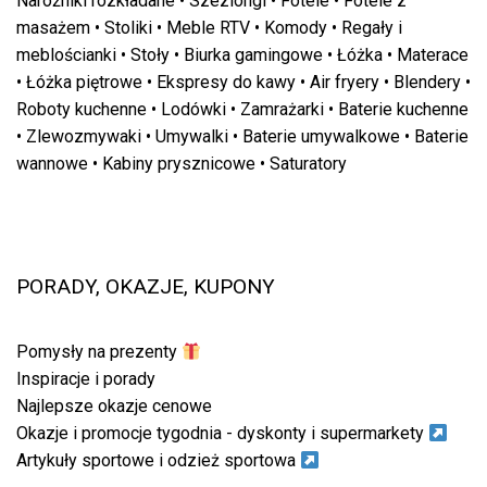
Narożniki rozkładane
•
Szezlongi
•
Fotele
•
Fotele z
masażem
•
Stoliki
•
Meble RTV
•
Komody
•
Regały i
meblościanki
•
Stoły
•
Biurka gamingowe
•
Łóżka
•
Materace
•
Łóżka piętrowe
•
Ekspresy do kawy
•
Air fryery
•
Blendery
•
Roboty kuchenne
•
Lodówki
•
Zamrażarki
•
Baterie kuchenne
•
Zlewozmywaki
•
Umywalki
•
Baterie umywalkowe
•
Baterie
wannowe
•
Kabiny prysznicowe
•
Saturatory
PORADY, OKAZJE, KUPONY
Pomysły na prezenty
Inspiracje i porady
Najlepsze okazje cenowe
Okazje i promocje tygodnia - dyskonty i supermarkety
Artykuły sportowe i odzież sportowa