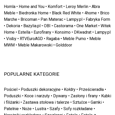
Homla
•
Home and You
•
Komfort
•
Leroy Merlin
•
Abra
Meble
•
Biedronka Home
•
Black Red White
•
4home
•
Brico
Marche
•
Bricoman
•
Pan Materac
•
Lampy.pl
•
Fabryka Form
•
Dekoria
•
Bazylia.pl
•
OBI
•
Castorama
•
One Market
•
Witek
Home
•
Estella
•
Eurofirany
•
Konsimo
•
DKwadrat
•
Lampy.pl
•
Visby
•
RTVEuroAGD
•
Ragaba
•
Meble Pumo
•
Meble
MWM
•
Meble Makarowski
•
Golddoor
POPULARNE KATEGORIE
Pościel
•
Poduszki dekoracyjne
•
Kołdry
•
Prześcieradła
•
Poduszki
•
Koce i narzuty
•
Dywany
•
Zasłony i firany
•
Kubki
i filiżanki
•
Zastawa stołowa i talerze
•
Sztućce
•
Garnki
•
Patelnie
•
Noże
•
Lustra
•
Szafy
•
Sofy rozkładane
•