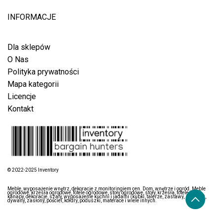
INFORMACJE
Dla sklepów
O Nas
Polityka prywatności
Mapa kategorii
Licencje
Kontakt
© 2022-2025 Inventory
Meble, wyposażenie wnętrz, dekoracje z monitoringiem cen. Dom, wnętrze i ogród. Meble
ogrodowe, krzesła ogrodowe, fotele ogrodowe, stoły ogrodowe, stoły, krzesła, fotele, łóżka,
kanapy, dekoracje, szafy, wyposażenie kuchni i jadalni (kubki, talerze, zastawy, sztućce),
dywany, zasłony, pościel, kołdry, poduszki, materace i wiele innych.