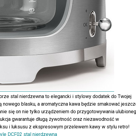
ze stal nierdzewna to elegancki i stylowy dodatek do Twojej
iorą nowego blasku, a aromatyczna kawa będzie smakować jeszcz
tanie się on nie tylko urządzeniem do przygotowywania ulubione
trukcja gwarantuje długą żywotność oraz niezawodność w
aksu i luksusu z ekspresowym przelewem kawy w stylu retro!
yle DCF02 stal nierdzewna