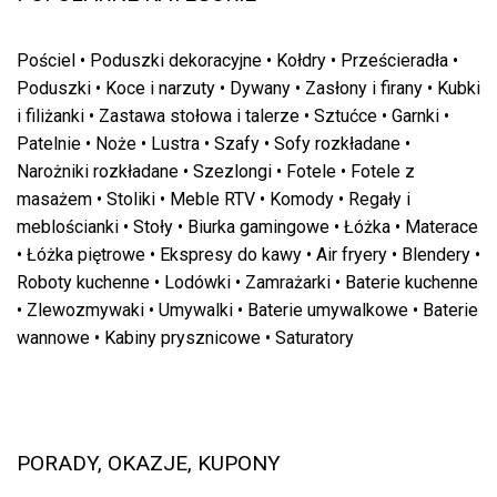
Pościel
•
Poduszki dekoracyjne
•
Kołdry
•
Prześcieradła
•
Poduszki
•
Koce i narzuty
•
Dywany
•
Zasłony i firany
•
Kubki
i filiżanki
•
Zastawa stołowa i talerze
•
Sztućce
•
Garnki
•
Patelnie
•
Noże
•
Lustra
•
Szafy
•
Sofy rozkładane
•
Narożniki rozkładane
•
Szezlongi
•
Fotele
•
Fotele z
masażem
•
Stoliki
•
Meble RTV
•
Komody
•
Regały i
meblościanki
•
Stoły
•
Biurka gamingowe
•
Łóżka
•
Materace
•
Łóżka piętrowe
•
Ekspresy do kawy
•
Air fryery
•
Blendery
•
Roboty kuchenne
•
Lodówki
•
Zamrażarki
•
Baterie kuchenne
•
Zlewozmywaki
•
Umywalki
•
Baterie umywalkowe
•
Baterie
wannowe
•
Kabiny prysznicowe
•
Saturatory
PORADY, OKAZJE, KUPONY