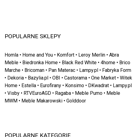
POPULARNE SKLEPY
Homla
•
Home and You
•
Komfort
•
Leroy Merlin
•
Abra
Meble
•
Biedronka Home
•
Black Red White
•
4home
•
Brico
Marche
•
Bricoman
•
Pan Materac
•
Lampy.pl
•
Fabryka Form
•
Dekoria
•
Bazylia.pl
•
OBI
•
Castorama
•
One Market
•
Witek
Home
•
Estella
•
Eurofirany
•
Konsimo
•
DKwadrat
•
Lampy.pl
•
Visby
•
RTVEuroAGD
•
Ragaba
•
Meble Pumo
•
Meble
MWM
•
Meble Makarowski
•
Golddoor
POPULARNE KATEGORIE