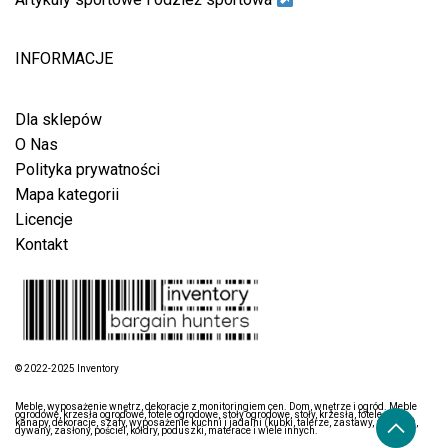
INFORMACJE
Dla sklepów
O Nas
Polityka prywatności
Mapa kategorii
Licencje
Kontakt
© 2022-2025 Inventory
Meble, wyposażenie wnętrz, dekoracje z monitoringiem cen. Dom, wnętrze i ogród. Meble
ogrodowe, krzesła ogrodowe, fotele ogrodowe, stoły ogrodowe, stoły, krzesła, fotele, łóżka,
kanapy, dekoracje, szafy, wyposażenie kuchni i jadalni (kubki, talerze, zastawy, sztućce),
dywany, zasłony, pościel, kołdry, poduszki, materace i wiele innych.