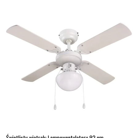
Świetlisty wiatrak: Lampowentylatory 92 cm