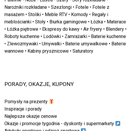
Narożniki rozkładane
•
Szezlongi
•
Fotele
•
Fotele z
masażem
•
Stoliki
•
Meble RTV
•
Komody
•
Regały i
meblościanki
•
Stoły
•
Biurka gamingowe
•
Łóżka
•
Materace
•
Łóżka piętrowe
•
Ekspresy do kawy
•
Air fryery
•
Blendery
•
Roboty kuchenne
•
Lodówki
•
Zamrażarki
•
Baterie kuchenne
•
Zlewozmywaki
•
Umywalki
•
Baterie umywalkowe
•
Baterie
wannowe
•
Kabiny prysznicowe
•
Saturatory
PORADY, OKAZJE, KUPONY
Pomysły na prezenty
Inspiracje i porady
Najlepsze okazje cenowe
Okazje i promocje tygodnia - dyskonty i supermarkety
Artykuły sportowe i odzież sportowa