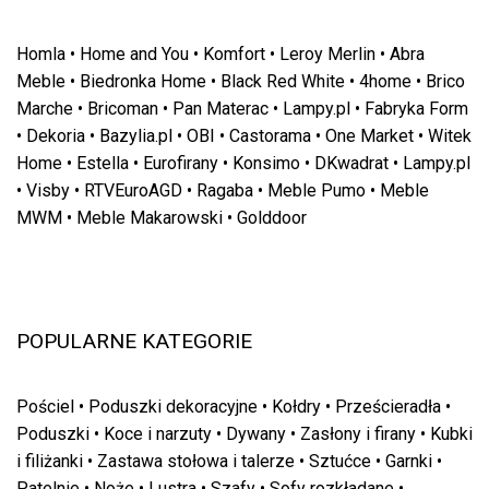
Homla
•
Home and You
•
Komfort
•
Leroy Merlin
•
Abra
Meble
•
Biedronka Home
•
Black Red White
•
4home
•
Brico
Marche
•
Bricoman
•
Pan Materac
•
Lampy.pl
•
Fabryka Form
•
Dekoria
•
Bazylia.pl
•
OBI
•
Castorama
•
One Market
•
Witek
Home
•
Estella
•
Eurofirany
•
Konsimo
•
DKwadrat
•
Lampy.pl
•
Visby
•
RTVEuroAGD
•
Ragaba
•
Meble Pumo
•
Meble
MWM
•
Meble Makarowski
•
Golddoor
POPULARNE KATEGORIE
Pościel
•
Poduszki dekoracyjne
•
Kołdry
•
Prześcieradła
•
Poduszki
•
Koce i narzuty
•
Dywany
•
Zasłony i firany
•
Kubki
i filiżanki
•
Zastawa stołowa i talerze
•
Sztućce
•
Garnki
•
Patelnie
•
Noże
•
Lustra
•
Szafy
•
Sofy rozkładane
•