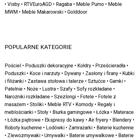
•
Visby
•
RTVEuroAGD
•
Ragaba
•
Meble Pumo
•
Meble
MWM
•
Meble Makarowski
•
Golddoor
POPULARNE KATEGORIE
Pościel
•
Poduszki dekoracyjne
•
Kołdry
•
Prześcieradła
•
Poduszki
•
Koce i narzuty
•
Dywany
•
Zasłony i firany
•
Kubki
i filiżanki
•
Zastawa stołowa i talerze
•
Sztućce
•
Garnki
•
Patelnie
•
Noże
•
Lustra
•
Szafy
•
Sofy rozkładane
•
Narożniki rozkładane
•
Szezlongi
•
Fotele
•
Fotele z
masażem
•
Stoliki
•
Meble RTV
•
Komody
•
Regały i
meblościanki
•
Stoły
•
Biurka gamingowe
•
Łóżka
•
Materace
•
Łóżka piętrowe
•
Ekspresy do kawy
•
Air fryery
•
Blendery
•
Roboty kuchenne
•
Lodówki
•
Zamrażarki
•
Baterie kuchenne
•
Zlewozmywaki
•
Umywalki
•
Baterie umywalkowe
•
Baterie