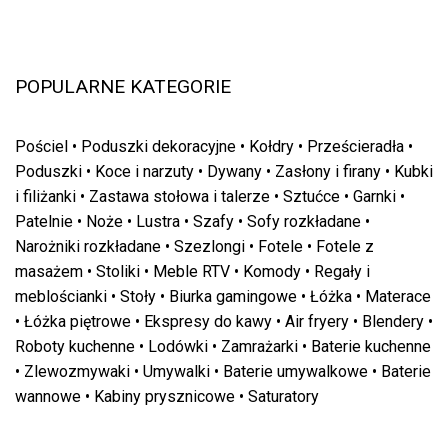
POPULARNE KATEGORIE
Pościel
•
Poduszki dekoracyjne
•
Kołdry
•
Prześcieradła
•
Poduszki
•
Koce i narzuty
•
Dywany
•
Zasłony i firany
•
Kubki
i filiżanki
•
Zastawa stołowa i talerze
•
Sztućce
•
Garnki
•
Patelnie
•
Noże
•
Lustra
•
Szafy
•
Sofy rozkładane
•
Narożniki rozkładane
•
Szezlongi
•
Fotele
•
Fotele z
masażem
•
Stoliki
•
Meble RTV
•
Komody
•
Regały i
meblościanki
•
Stoły
•
Biurka gamingowe
•
Łóżka
•
Materace
•
Łóżka piętrowe
•
Ekspresy do kawy
•
Air fryery
•
Blendery
•
Roboty kuchenne
•
Lodówki
•
Zamrażarki
•
Baterie kuchenne
•
Zlewozmywaki
•
Umywalki
•
Baterie umywalkowe
•
Baterie
wannowe
•
Kabiny prysznicowe
•
Saturatory