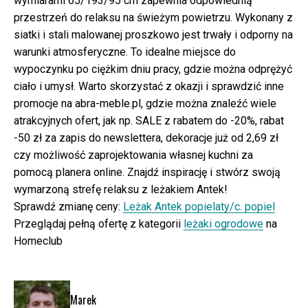
wymiarami 65/193/95 cm zapewnia odpowiednią
przestrzeń do relaksu na świeżym powietrzu. Wykonany z
siatki i stali malowanej proszkowo jest trwały i odporny na
warunki atmosferyczne. To idealne miejsce do
wypoczynku po ciężkim dniu pracy, gdzie można odprężyć
ciało i umysł. Warto skorzystać z okazji i sprawdzić inne
promocje na abra-meble.pl, gdzie można znaleźć wiele
atrakcyjnych ofert, jak np. SALE z rabatem do -20%, rabat
-50 zł za zapis do newslettera, dekoracje już od 2,69 zł
czy możliwość zaprojektowania własnej kuchni za
pomocą planera online. Znajdź inspirację i stwórz swoją
wymarzoną strefę relaksu z leżakiem Antek!
Sprawdź zmianę ceny:
Leżak Antek popielaty/c. popiel
Przeglądaj pełną ofertę z kategorii
leżaki ogrodowe
na
Homeclub
Marek