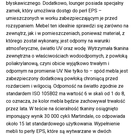
błyskawicznego. Dodatkowo, lounger posiada specjalny
zamek, który umożliwia dostęp do perł EPS –
umieszczonych w worku zabezpieczającym je przed
rozsypaniem. Mebel ten idealnie sprawdzi się zarówno na
zewnątrz, jak i w pomieszczeniach, ponieważ materiał, z
którego został wykonany, jest odporny na warunki
atmosferyczne, światło UV oraz wodę. Wytrzymała tkanina
zewnętrzna o właściwościach wodoodpornych, z powłoką
poliakrylanową, czyni obicie wyjątkowo trwałym i
odpornym na promienie UV. Nie tylko to – spód mebla jest
zabezpieczony dodatkową powłoką chroniącą przed
rozdarciem i wilgocią. Odporność na światło zgodnie ze
standardem ISO 105B02 ma wartość 6 w skali od 1 do 8,
co oznacza, że kolor mebla będzie zachowywał trwałość
przez lata. W teście na ścieralność tkaniny osiągnięto
imponujący wynik 30 000 cykli Martindale, co odpowiada
około 15 lat standardowego użytkowania. Wypełnienie
mebli to perły EPS, które są wytwarzane w dwóch