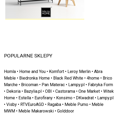
POPULARNE SKLEPY
Homla
•
Home and You
•
Komfort
•
Leroy Merlin
•
Abra
Meble
•
Biedronka Home
•
Black Red White
•
4home
•
Brico
Marche
•
Bricoman
•
Pan Materac
•
Lampy.pl
•
Fabryka Form
•
Dekoria
•
Bazylia.pl
•
OBI
•
Castorama
•
One Market
•
Witek
Home
•
Estella
•
Eurofirany
•
Konsimo
•
DKwadrat
•
Lampy.pl
•
Visby
•
RTVEuroAGD
•
Ragaba
•
Meble Pumo
•
Meble
MWM
•
Meble Makarowski
•
Golddoor