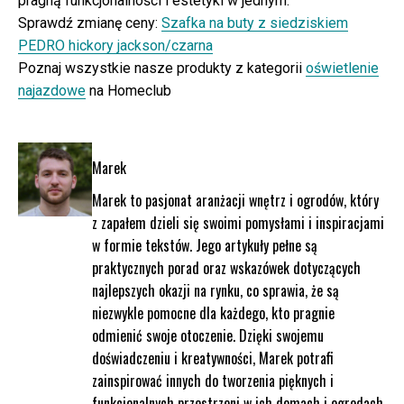
pragną funkcjonalności i estetyki w jednym.
Sprawdź zmianę ceny:
Szafka na buty z siedziskiem
PEDRO hickory jackson/czarna
Poznaj wszystkie nasze produkty z kategorii
oświetlenie
najazdowe
na Homeclub
Marek
Marek to pasjonat aranżacji wnętrz i ogrodów, który
z zapałem dzieli się swoimi pomysłami i inspiracjami
w formie tekstów. Jego artykuły pełne są
praktycznych porad oraz wskazówek dotyczących
najlepszych okazji na rynku, co sprawia, że są
niezwykle pomocne dla każdego, kto pragnie
odmienić swoje otoczenie. Dzięki swojemu
doświadczeniu i kreatywności, Marek potrafi
zainspirować innych do tworzenia pięknych i
funkcjonalnych przestrzeni w ich domach i ogrodach.