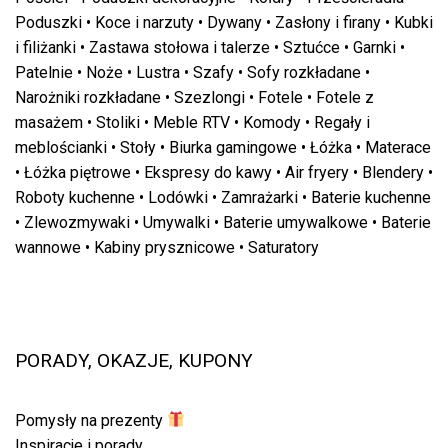
Poduszki
•
Koce i narzuty
•
Dywany
•
Zasłony i firany
•
Kubki
i filiżanki
•
Zastawa stołowa i talerze
•
Sztućce
•
Garnki
•
Patelnie
•
Noże
•
Lustra
•
Szafy
•
Sofy rozkładane
•
Narożniki rozkładane
•
Szezlongi
•
Fotele
•
Fotele z
masażem
•
Stoliki
•
Meble RTV
•
Komody
•
Regały i
meblościanki
•
Stoły
•
Biurka gamingowe
•
Łóżka
•
Materace
•
Łóżka piętrowe
•
Ekspresy do kawy
•
Air fryery
•
Blendery
•
Roboty kuchenne
•
Lodówki
•
Zamrażarki
•
Baterie kuchenne
•
Zlewozmywaki
•
Umywalki
•
Baterie umywalkowe
•
Baterie
wannowe
•
Kabiny prysznicowe
•
Saturatory
PORADY, OKAZJE, KUPONY
Pomysły na prezenty
Inspiracje i porady