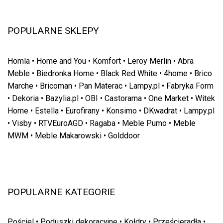
POPULARNE SKLEPY
Homla
•
Home and You
•
Komfort
•
Leroy Merlin
•
Abra
Meble
•
Biedronka Home
•
Black Red White
•
4home
•
Brico
Marche
•
Bricoman
•
Pan Materac
•
Lampy.pl
•
Fabryka Form
•
Dekoria
•
Bazylia.pl
•
OBI
•
Castorama
•
One Market
•
Witek
Home
•
Estella
•
Eurofirany
•
Konsimo
•
DKwadrat
•
Lampy.pl
•
Visby
•
RTVEuroAGD
•
Ragaba
•
Meble Pumo
•
Meble
MWM
•
Meble Makarowski
•
Golddoor
POPULARNE KATEGORIE
Pościel
•
Poduszki dekoracyjne
•
Kołdry
•
Prześcieradła
•