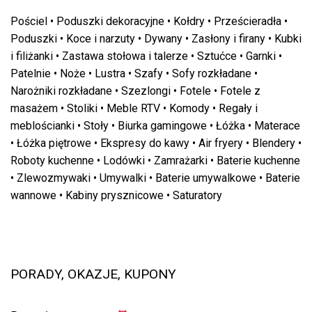
Pościel
•
Poduszki dekoracyjne
•
Kołdry
•
Prześcieradła
•
Poduszki
•
Koce i narzuty
•
Dywany
•
Zasłony i firany
•
Kubki
i filiżanki
•
Zastawa stołowa i talerze
•
Sztućce
•
Garnki
•
Patelnie
•
Noże
•
Lustra
•
Szafy
•
Sofy rozkładane
•
Narożniki rozkładane
•
Szezlongi
•
Fotele
•
Fotele z
masażem
•
Stoliki
•
Meble RTV
•
Komody
•
Regały i
meblościanki
•
Stoły
•
Biurka gamingowe
•
Łóżka
•
Materace
•
Łóżka piętrowe
•
Ekspresy do kawy
•
Air fryery
•
Blendery
•
Roboty kuchenne
•
Lodówki
•
Zamrażarki
•
Baterie kuchenne
•
Zlewozmywaki
•
Umywalki
•
Baterie umywalkowe
•
Baterie
wannowe
•
Kabiny prysznicowe
•
Saturatory
PORADY, OKAZJE, KUPONY