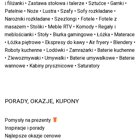
i filiżanki
•
Zastawa stołowa i talerze
•
Sztućce
•
Garnki
•
Patelnie
•
Noże
•
Lustra
•
Szafy
•
Sofy rozkładane
•
Narożniki rozkładane
•
Szezlongi
•
Fotele
•
Fotele z
masażem
•
Stoliki
•
Meble RTV
•
Komody
•
Regały i
meblościanki
•
Stoły
•
Biurka gamingowe
•
Łóżka
•
Materace
•
Łóżka piętrowe
•
Ekspresy do kawy
•
Air fryery
•
Blendery
•
Roboty kuchenne
•
Lodówki
•
Zamrażarki
•
Baterie kuchenne
•
Zlewozmywaki
•
Umywalki
•
Baterie umywalkowe
•
Baterie
wannowe
•
Kabiny prysznicowe
•
Saturatory
PORADY, OKAZJE, KUPONY
Pomysły na prezenty
Inspiracje i porady
Najlepsze okazje cenowe