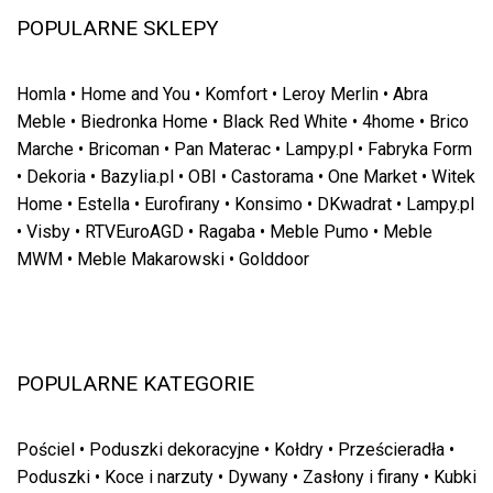
POPULARNE SKLEPY
Homla
•
Home and You
•
Komfort
•
Leroy Merlin
•
Abra
Meble
•
Biedronka Home
•
Black Red White
•
4home
•
Brico
Marche
•
Bricoman
•
Pan Materac
•
Lampy.pl
•
Fabryka Form
•
Dekoria
•
Bazylia.pl
•
OBI
•
Castorama
•
One Market
•
Witek
Home
•
Estella
•
Eurofirany
•
Konsimo
•
DKwadrat
•
Lampy.pl
•
Visby
•
RTVEuroAGD
•
Ragaba
•
Meble Pumo
•
Meble
MWM
•
Meble Makarowski
•
Golddoor
POPULARNE KATEGORIE
Pościel
•
Poduszki dekoracyjne
•
Kołdry
•
Prześcieradła
•
Poduszki
•
Koce i narzuty
•
Dywany
•
Zasłony i firany
•
Kubki