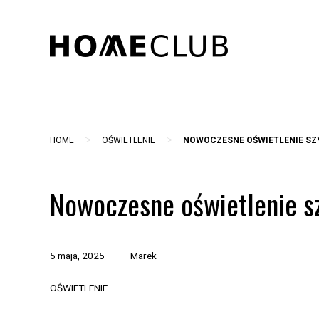
Skip
to
content
>
>
HOME
OŚWIETLENIE
NOWOCZESNE OŚWIETLENIE SZ
Nowoczesne oświetlenie sz
5 maja, 2025
Marek
OŚWIETLENIE