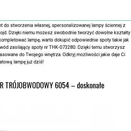
 do stworzenia własnej, spersonalizowanej lampy ściennej z
d. Dzięki niemu możesz swobodnie tworzyć dowolne kształty 
skompletować lampę, warto dokupić odpowiednie spoty takie jak
ód zasilający spoty nr THK-073280. Dzięki temu stworzysz
pasowane do Twojego wnętrza. Odkryj możliwości jakie daje Ci
atową lampę już dziś!
ACER TRÓJOBWODOWY 6054 – doskonałe