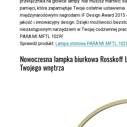
przełącznika na główce lampy. Nie musisz martwić si
pamięci, która zapamiętuje Twoje ostatnie ustawieni
międzynarodowymi nagrodami iF Design Award 2015 
jakość i innowacyjny design. Dzięki możliwości bezstop
niezastąpionym narzędziem w Twojej codziennej prac
PARA.MI MFTL 102R!
Sprawdź produkt:
Lampa stołowa PARA.MI MFTL 102R
Nowoczesna lampka biurkowa Rosskoff L
Twojego wnętrza