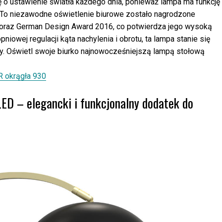
ę o ustawienie światła każdego dnia, ponieważ lampa ma funkcję
a. To niezawodne oświetlenie biurowe zostało nagrodzone
oraz German Design Award 2016, co potwierdza jego wysoką
niowej regulacji kąta nachylenia i obrotu, ta lampa stanie się
y. Oświetl swoje biurko najnowocześniejszą lampą stołową
 okrągła 930
ED – elegancki i funkcjonalny dodatek do