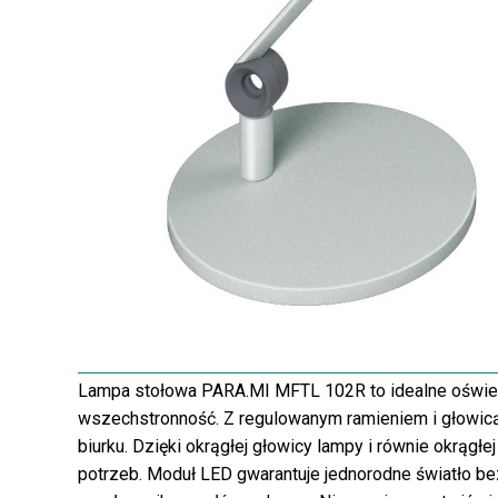
Lampa stołowa PARA.MI MFTL 102R to idealne oświetle
wszechstronność. Z regulowanym ramieniem i głowic
biurku. Dzięki okrągłej głowicy lampy i równie okrąg
potrzeb. Moduł LED gwarantuje jednorodne światło b