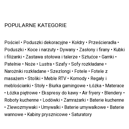
POPULARNE KATEGORIE
Pościel
•
Poduszki dekoracyjne
•
Kołdry
•
Prześcieradła
•
Poduszki
•
Koce i narzuty
•
Dywany
•
Zasłony i firany
•
Kubki
i filiżanki
•
Zastawa stołowa i talerze
•
Sztućce
•
Garnki
•
Patelnie
•
Noże
•
Lustra
•
Szafy
•
Sofy rozkładane
•
Narożniki rozkładane
•
Szezlongi
•
Fotele
•
Fotele z
masażem
•
Stoliki
•
Meble RTV
•
Komody
•
Regały i
meblościanki
•
Stoły
•
Biurka gamingowe
•
Łóżka
•
Materace
•
Łóżka piętrowe
•
Ekspresy do kawy
•
Air fryery
•
Blendery
•
Roboty kuchenne
•
Lodówki
•
Zamrażarki
•
Baterie kuchenne
•
Zlewozmywaki
•
Umywalki
•
Baterie umywalkowe
•
Baterie
wannowe
•
Kabiny prysznicowe
•
Saturatory