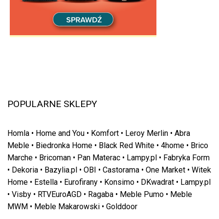
POPULARNE SKLEPY
Homla
•
Home and You
•
Komfort
•
Leroy Merlin
•
Abra
Meble
•
Biedronka Home
•
Black Red White
•
4home
•
Brico
Marche
•
Bricoman
•
Pan Materac
•
Lampy.pl
•
Fabryka Form
•
Dekoria
•
Bazylia.pl
•
OBI
•
Castorama
•
One Market
•
Witek
Home
•
Estella
•
Eurofirany
•
Konsimo
•
DKwadrat
•
Lampy.pl
•
Visby
•
RTVEuroAGD
•
Ragaba
•
Meble Pumo
•
Meble
MWM
•
Meble Makarowski
•
Golddoor