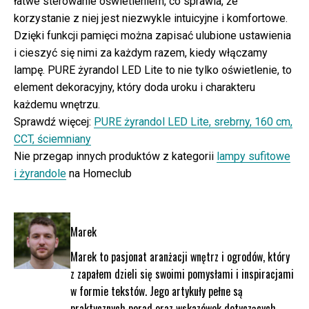
łatwe sterowanie oświetleniem, co sprawia, że
korzystanie z niej jest niezwykle intuicyjne i komfortowe.
Dzięki funkcji pamięci można zapisać ulubione ustawienia
i cieszyć się nimi za każdym razem, kiedy włączamy
lampę. PURE żyrandol LED Lite to nie tylko oświetlenie, to
element dekoracyjny, który doda uroku i charakteru
każdemu wnętrzu.
Sprawdź więcej:
PURE żyrandol LED Lite, srebrny, 160 cm,
CCT, ściemniany
Nie przegap innych produktów z kategorii
lampy sufitowe
i żyrandole
na Homeclub
Marek
Marek to pasjonat aranżacji wnętrz i ogrodów, który
z zapałem dzieli się swoimi pomysłami i inspiracjami
w formie tekstów. Jego artykuły pełne są
praktycznych porad oraz wskazówek dotyczących