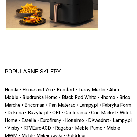
POPULARNE SKLEPY
Homla
•
Home and You
•
Komfort
•
Leroy Merlin
•
Abra
Meble
•
Biedronka Home
•
Black Red White
•
4home
•
Brico
Marche
•
Bricoman
•
Pan Materac
•
Lampy.pl
•
Fabryka Form
•
Dekoria
•
Bazylia.pl
•
OBI
•
Castorama
•
One Market
•
Witek
Home
•
Estella
•
Eurofirany
•
Konsimo
•
DKwadrat
•
Lampy.pl
•
Visby
•
RTVEuroAGD
•
Ragaba
•
Meble Pumo
•
Meble
MWM
•
Meble Makarowski
•
Golddoor