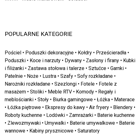
POPULARNE KATEGORIE
Pościel
•
Poduszki dekoracyjne
•
Kołdry
•
Prześcieradła
•
Poduszki
•
Koce i narzuty
•
Dywany
•
Zasłony i firany
•
Kubki
i filiżanki
•
Zastawa stołowa i talerze
•
Sztućce
•
Garnki
•
Patelnie
•
Noże
•
Lustra
•
Szafy
•
Sofy rozkładane
•
Narożniki rozkładane
•
Szezlongi
•
Fotele
•
Fotele z
masażem
•
Stoliki
•
Meble RTV
•
Komody
•
Regały i
meblościanki
•
Stoły
•
Biurka gamingowe
•
Łóżka
•
Materace
•
Łóżka piętrowe
•
Ekspresy do kawy
•
Air fryery
•
Blendery
•
Roboty kuchenne
•
Lodówki
•
Zamrażarki
•
Baterie kuchenne
•
Zlewozmywaki
•
Umywalki
•
Baterie umywalkowe
•
Baterie
wannowe
•
Kabiny prysznicowe
•
Saturatory