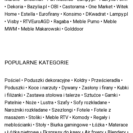
•
Dekoria
•
Bazylia.pl
•
OBI
•
Castorama
•
One Market
•
Witek
Home
•
Estella
•
Eurofirany
•
Konsimo
•
DKwadrat
•
Lampy.pl
•
Visby
•
RTVEuroAGD
•
Ragaba
•
Meble Pumo
•
Meble
MWM
•
Meble Makarowski
•
Golddoor
POPULARNE KATEGORIE
Pościel
•
Poduszki dekoracyjne
•
Kołdry
•
Prześcieradła
•
Poduszki
•
Koce i narzuty
•
Dywany
•
Zasłony i firany
•
Kubki
i filiżanki
•
Zastawa stołowa i talerze
•
Sztućce
•
Garnki
•
Patelnie
•
Noże
•
Lustra
•
Szafy
•
Sofy rozkładane
•
Narożniki rozkładane
•
Szezlongi
•
Fotele
•
Fotele z
masażem
•
Stoliki
•
Meble RTV
•
Komody
•
Regały i
meblościanki
•
Stoły
•
Biurka gamingowe
•
Łóżka
•
Materace
•
Łóżka piętrowe
•
Ekspresy do kawy
•
Air fryery
•
Blendery
•