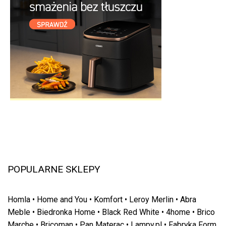
POPULARNE SKLEPY
Homla
•
Home and You
•
Komfort
•
Leroy Merlin
•
Abra
Meble
•
Biedronka Home
•
Black Red White
•
4home
•
Brico
Marche
•
Bricoman
•
Pan Materac
•
Lampy.pl
•
Fabryka Form