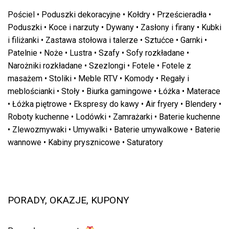
Pościel
•
Poduszki dekoracyjne
•
Kołdry
•
Prześcieradła
•
Poduszki
•
Koce i narzuty
•
Dywany
•
Zasłony i firany
•
Kubki
i filiżanki
•
Zastawa stołowa i talerze
•
Sztućce
•
Garnki
•
Patelnie
•
Noże
•
Lustra
•
Szafy
•
Sofy rozkładane
•
Narożniki rozkładane
•
Szezlongi
•
Fotele
•
Fotele z
masażem
•
Stoliki
•
Meble RTV
•
Komody
•
Regały i
meblościanki
•
Stoły
•
Biurka gamingowe
•
Łóżka
•
Materace
•
Łóżka piętrowe
•
Ekspresy do kawy
•
Air fryery
•
Blendery
•
Roboty kuchenne
•
Lodówki
•
Zamrażarki
•
Baterie kuchenne
•
Zlewozmywaki
•
Umywalki
•
Baterie umywalkowe
•
Baterie
wannowe
•
Kabiny prysznicowe
•
Saturatory
PORADY, OKAZJE, KUPONY