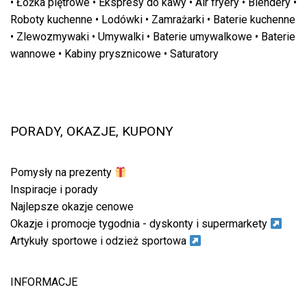
•
Łóżka piętrowe
•
Ekspresy do kawy
•
Air fryery
•
Blendery
•
Roboty kuchenne
•
Lodówki
•
Zamrażarki
•
Baterie kuchenne
•
Zlewozmywaki
•
Umywalki
•
Baterie umywalkowe
•
Baterie
wannowe
•
Kabiny prysznicowe
•
Saturatory
PORADY, OKAZJE, KUPONY
Pomysły na prezenty
Inspiracje i porady
Najlepsze okazje cenowe
Okazje i promocje tygodnia - dyskonty i supermarkety
Artykuły sportowe i odzież sportowa
INFORMACJE