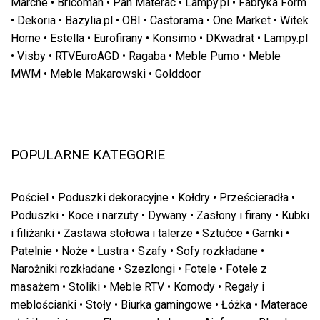
Marche
•
Bricoman
•
Pan Materac
•
Lampy.pl
•
Fabryka Form
•
Dekoria
•
Bazylia.pl
•
OBI
•
Castorama
•
One Market
•
Witek
Home
•
Estella
•
Eurofirany
•
Konsimo
•
DKwadrat
•
Lampy.pl
•
Visby
•
RTVEuroAGD
•
Ragaba
•
Meble Pumo
•
Meble
MWM
•
Meble Makarowski
•
Golddoor
POPULARNE KATEGORIE
Pościel
•
Poduszki dekoracyjne
•
Kołdry
•
Prześcieradła
•
Poduszki
•
Koce i narzuty
•
Dywany
•
Zasłony i firany
•
Kubki
i filiżanki
•
Zastawa stołowa i talerze
•
Sztućce
•
Garnki
•
Patelnie
•
Noże
•
Lustra
•
Szafy
•
Sofy rozkładane
•
Narożniki rozkładane
•
Szezlongi
•
Fotele
•
Fotele z
masażem
•
Stoliki
•
Meble RTV
•
Komody
•
Regały i
meblościanki
•
Stoły
•
Biurka gamingowe
•
Łóżka
•
Materace