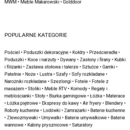
MWM
•
Meble Makarowski
•
Golddoor
POPULARNE KATEGORIE
Pościel
•
Poduszki dekoracyjne
•
Kołdry
•
Prześcieradła
•
Poduszki
•
Koce i narzuty
•
Dywany
•
Zasłony i firany
•
Kubki
i filiżanki
•
Zastawa stołowa i talerze
•
Sztućce
•
Garnki
•
Patelnie
•
Noże
•
Lustra
•
Szafy
•
Sofy rozkładane
•
Narożniki rozkładane
•
Szezlongi
•
Fotele
•
Fotele z
masażem
•
Stoliki
•
Meble RTV
•
Komody
•
Regały i
meblościanki
•
Stoły
•
Biurka gamingowe
•
Łóżka
•
Materace
•
Łóżka piętrowe
•
Ekspresy do kawy
•
Air fryery
•
Blendery
•
Roboty kuchenne
•
Lodówki
•
Zamrażarki
•
Baterie kuchenne
•
Zlewozmywaki
•
Umywalki
•
Baterie umywalkowe
•
Baterie
wannowe
•
Kabiny prysznicowe
•
Saturatory