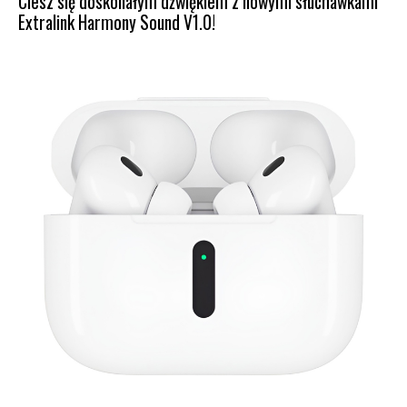
Ciesz się doskonałym dźwiękiem z nowymi słuchawkami
Extralink Harmony Sound V1.0!