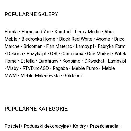
POPULARNE SKLEPY
Homla
•
Home and You
•
Komfort
•
Leroy Merlin
•
Abra
Meble
•
Biedronka Home
•
Black Red White
•
4home
•
Brico
Marche
•
Bricoman
•
Pan Materac
•
Lampy.pl
•
Fabryka Form
•
Dekoria
•
Bazylia.pl
•
OBI
•
Castorama
•
One Market
•
Witek
Home
•
Estella
•
Eurofirany
•
Konsimo
•
DKwadrat
•
Lampy.pl
•
Visby
•
RTVEuroAGD
•
Ragaba
•
Meble Pumo
•
Meble
MWM
•
Meble Makarowski
•
Golddoor
POPULARNE KATEGORIE
Pościel
•
Poduszki dekoracyjne
•
Kołdry
•
Prześcieradła
•