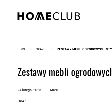
Skip
to
content
>
>
HOME
OKAZJE
ZESTAWY MEBLI OGRODOWYCH: STYL
Zestawy mebli ogrodowych:
24 lutego, 2025
Marek
OKAZJE