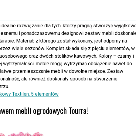
dealne rozwiązanie dla tych, którzy pragną stworzyć wyjątkow
oczesnemu i ponadczasowemu designowi zestaw mebli doskonal
arasie. Materiał, z którego został wykonany, jest odporny na
rzez wiele sezonów. Komplet składa się z pięciu elementów, w
uosobowego oraz dwóch stolików kawowych. Kolory – czarny i
żej wytrzymałości, meble mogą wytrzymać obciążenie nawet do
a łatwe przemieszczanie mebli w dowolne miejsce. Zestaw
cjonalność, ale również doskonały sposób na stworzenie
rzu.
kowy Textilen, 5 elementów
tawem mebli ogrodowych Tourra!