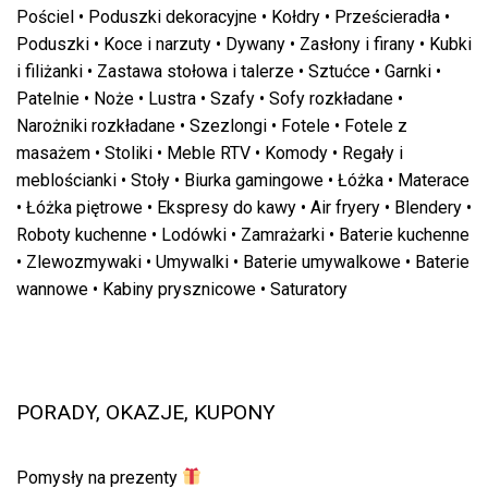
Pościel
•
Poduszki dekoracyjne
•
Kołdry
•
Prześcieradła
•
Poduszki
•
Koce i narzuty
•
Dywany
•
Zasłony i firany
•
Kubki
i filiżanki
•
Zastawa stołowa i talerze
•
Sztućce
•
Garnki
•
Patelnie
•
Noże
•
Lustra
•
Szafy
•
Sofy rozkładane
•
Narożniki rozkładane
•
Szezlongi
•
Fotele
•
Fotele z
masażem
•
Stoliki
•
Meble RTV
•
Komody
•
Regały i
meblościanki
•
Stoły
•
Biurka gamingowe
•
Łóżka
•
Materace
•
Łóżka piętrowe
•
Ekspresy do kawy
•
Air fryery
•
Blendery
•
Roboty kuchenne
•
Lodówki
•
Zamrażarki
•
Baterie kuchenne
•
Zlewozmywaki
•
Umywalki
•
Baterie umywalkowe
•
Baterie
wannowe
•
Kabiny prysznicowe
•
Saturatory
PORADY, OKAZJE, KUPONY
Pomysły na prezenty