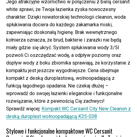
Jego atrakcyjne wzornictwo w połączeniu z bielą cersanit
white sprawi, że Twoja łazienka zyska nowoczesny
charakter. Dzięki nowatorskiej technologii cleanon, woda
spłukiwania dociera do każdego zakamarka miski,
zapewniając doskonałą higienę. Brak wewnętrznego
kołnierza oznacza, że brud, bakterie i zarazki nie będą
miały gdzie się ukryć. System spłukiwania wody 3/5l
pozwoli Ci oszczędzać wodę, a odpływ poziomy oraz
dopływ wody z boku zbiornika sprawiają, że korzystanie z
kompaktu jest jeszcze wygodniejsze. Cena obejmuje
kompakt z deską duroplastową, wolnoopadającą z
funkcją łagodnego opadania. Nie czekaj dłużej –
wprowadź do swojej łazienki eleganckie i funkcjonalne
rozwiązanie, które z pewnością Cię zachwyci!
Sprawdź więcej:
Kompakt WC Cersanit City New Cleanon z
deską duroplast wolnoopadającą K35-038
Stylowe i funkcjonalne kompaktowe WC Cersanit