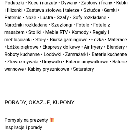
Poduszki
•
Koce i narzuty
•
Dywany
•
Zasłony i firany
•
Kubki
i filiżanki
•
Zastawa stołowa i talerze
•
Sztućce
•
Garnki
•
Patelnie
•
Noże
•
Lustra
•
Szafy
•
Sofy rozkładane
•
Narożniki rozkładane
•
Szezlongi
•
Fotele
•
Fotele z
masażem
•
Stoliki
•
Meble RTV
•
Komody
•
Regały i
meblościanki
•
Stoły
•
Biurka gamingowe
•
Łóżka
•
Materace
•
Łóżka piętrowe
•
Ekspresy do kawy
•
Air fryery
•
Blendery
•
Roboty kuchenne
•
Lodówki
•
Zamrażarki
•
Baterie kuchenne
•
Zlewozmywaki
•
Umywalki
•
Baterie umywalkowe
•
Baterie
wannowe
•
Kabiny prysznicowe
•
Saturatory
PORADY, OKAZJE, KUPONY
Pomysły na prezenty
Inspiracje i porady