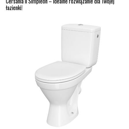
Cersania II Simpleon – idealne rozwiązanie dla Twojej
łazienki!