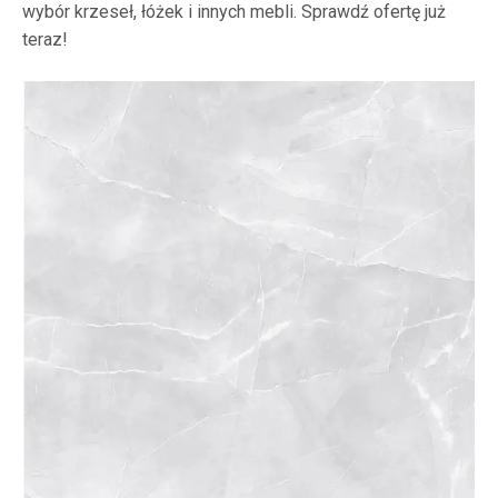
wybór krzeseł, łóżek i innych mebli. Sprawdź ofertę już
teraz!