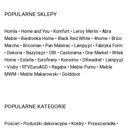
POPULARNE SKLEPY
Homla
•
Home and You
•
Komfort
•
Leroy Merlin
•
Abra
Meble
•
Biedronka Home
•
Black Red White
•
4home
•
Brico
Marche
•
Bricoman
•
Pan Materac
•
Lampy.pl
•
Fabryka Form
•
Dekoria
•
Bazylia.pl
•
OBI
•
Castorama
•
One Market
•
Witek
Home
•
Estella
•
Eurofirany
•
Konsimo
•
DKwadrat
•
Lampy.pl
•
Visby
•
RTVEuroAGD
•
Ragaba
•
Meble Pumo
•
Meble
MWM
•
Meble Makarowski
•
Golddoor
POPULARNE KATEGORIE
Pościel
•
Poduszki dekoracyjne
•
Kołdry
•
Prześcieradła
•