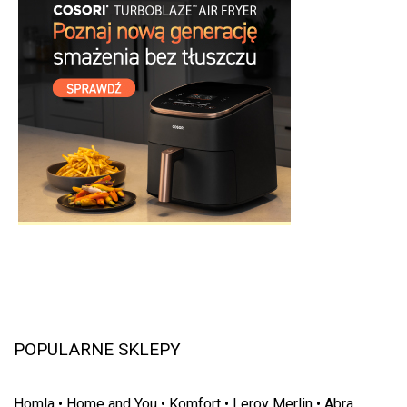
POPULARNE SKLEPY
Homla
•
Home and You
•
Komfort
•
Leroy Merlin
•
Abra