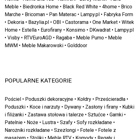
Meble
•
Biedronka Home
•
Black Red White
•
4home
•
Brico
Marche
•
Bricoman
•
Pan Materac
•
Lampy.pl
•
Fabryka Form
•
Dekoria
•
Bazylia.pl
•
OBI
•
Castorama
•
One Market
•
Witek
Home
•
Estella
•
Eurofirany
•
Konsimo
•
DKwadrat
•
Lampy.pl
•
Visby
•
RTVEuroAGD
•
Ragaba
•
Meble Pumo
•
Meble
MWM
•
Meble Makarowski
•
Golddoor
POPULARNE KATEGORIE
Pościel
•
Poduszki dekoracyjne
•
Kołdry
•
Prześcieradła
•
Poduszki
•
Koce i narzuty
•
Dywany
•
Zasłony i firany
•
Kubki
i filiżanki
•
Zastawa stołowa i talerze
•
Sztućce
•
Garnki
•
Patelnie
•
Noże
•
Lustra
•
Szafy
•
Sofy rozkładane
•
Narożniki rozkładane
•
Szezlongi
•
Fotele
•
Fotele z
masażem
•
Stoliki
•
Meble RTV
•
Komody
•
Regały i