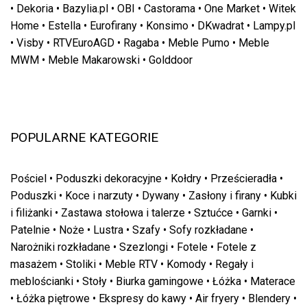
•
Dekoria
•
Bazylia.pl
•
OBI
•
Castorama
•
One Market
•
Witek
Home
•
Estella
•
Eurofirany
•
Konsimo
•
DKwadrat
•
Lampy.pl
•
Visby
•
RTVEuroAGD
•
Ragaba
•
Meble Pumo
•
Meble
MWM
•
Meble Makarowski
•
Golddoor
POPULARNE KATEGORIE
Pościel
•
Poduszki dekoracyjne
•
Kołdry
•
Prześcieradła
•
Poduszki
•
Koce i narzuty
•
Dywany
•
Zasłony i firany
•
Kubki
i filiżanki
•
Zastawa stołowa i talerze
•
Sztućce
•
Garnki
•
Patelnie
•
Noże
•
Lustra
•
Szafy
•
Sofy rozkładane
•
Narożniki rozkładane
•
Szezlongi
•
Fotele
•
Fotele z
masażem
•
Stoliki
•
Meble RTV
•
Komody
•
Regały i
meblościanki
•
Stoły
•
Biurka gamingowe
•
Łóżka
•
Materace
•
Łóżka piętrowe
•
Ekspresy do kawy
•
Air fryery
•
Blendery
•