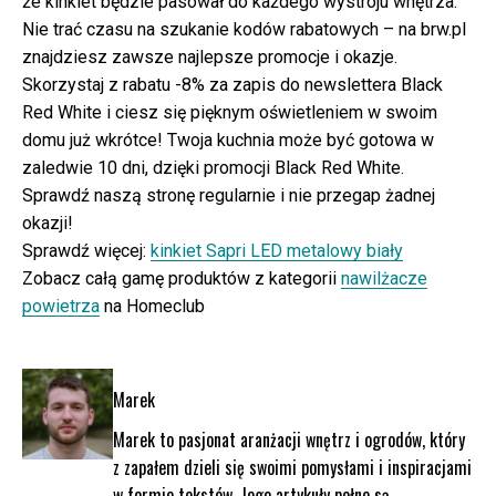
że kinkiet będzie pasował do każdego wystroju wnętrza.
Nie trać czasu na szukanie kodów rabatowych – na brw.pl
znajdziesz zawsze najlepsze promocje i okazje.
Skorzystaj z rabatu -8% za zapis do newslettera Black
Red White i ciesz się pięknym oświetleniem w swoim
domu już wkrótce! Twoja kuchnia może być gotowa w
zaledwie 10 dni, dzięki promocji Black Red White.
Sprawdź naszą stronę regularnie i nie przegap żadnej
okazji!
Sprawdź więcej:
kinkiet Sapri LED metalowy biały
Zobacz całą gamę produktów z kategorii
nawilżacze
powietrza
na Homeclub
Marek
Marek to pasjonat aranżacji wnętrz i ogrodów, który
z zapałem dzieli się swoimi pomysłami i inspiracjami
w formie tekstów. Jego artykuły pełne są