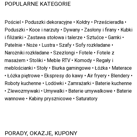
POPULARNE KATEGORIE
Pościel
•
Poduszki dekoracyjne
•
Kołdry
•
Prześcieradła
•
Poduszki
•
Koce i narzuty
•
Dywany
•
Zasłony i firany
•
Kubki
i filiżanki
•
Zastawa stołowa i talerze
•
Sztućce
•
Garnki
•
Patelnie
•
Noże
•
Lustra
•
Szafy
•
Sofy rozkładane
•
Narożniki rozkładane
•
Szezlongi
•
Fotele
•
Fotele z
masażem
•
Stoliki
•
Meble RTV
•
Komody
•
Regały i
meblościanki
•
Stoły
•
Biurka gamingowe
•
Łóżka
•
Materace
•
Łóżka piętrowe
•
Ekspresy do kawy
•
Air fryery
•
Blendery
•
Roboty kuchenne
•
Lodówki
•
Zamrażarki
•
Baterie kuchenne
•
Zlewozmywaki
•
Umywalki
•
Baterie umywalkowe
•
Baterie
wannowe
•
Kabiny prysznicowe
•
Saturatory
PORADY, OKAZJE, KUPONY