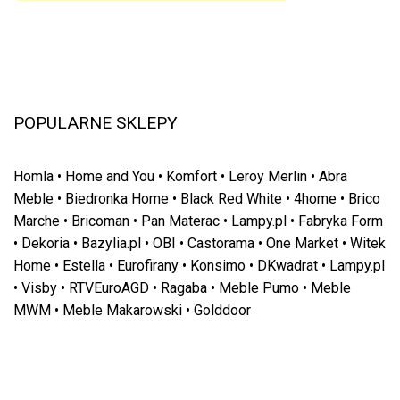
POPULARNE SKLEPY
Homla
•
Home and You
•
Komfort
•
Leroy Merlin
•
Abra
Meble
•
Biedronka Home
•
Black Red White
•
4home
•
Brico
Marche
•
Bricoman
•
Pan Materac
•
Lampy.pl
•
Fabryka Form
•
Dekoria
•
Bazylia.pl
•
OBI
•
Castorama
•
One Market
•
Witek
Home
•
Estella
•
Eurofirany
•
Konsimo
•
DKwadrat
•
Lampy.pl
•
Visby
•
RTVEuroAGD
•
Ragaba
•
Meble Pumo
•
Meble
MWM
•
Meble Makarowski
•
Golddoor