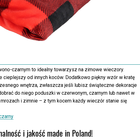
wono-czarnym to idealny towarzysz na zimowe wieczory.
ie cieplejszy od innych koców. Dodatkowo piękny wzór w kratę
esnego wnętrza, zwłaszcza jeśli lubisz świąteczne dekoracje
dobrać do niego poduszki w czerwonym, czarnym lub nawet w
o mrozach i zimnie – z tym kocem każdy wieczór stanie się
czarny
lność i jakość made in Poland!