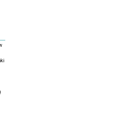
w
ki
ą