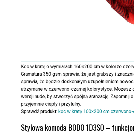
Koc w kratę o wymiarach 160×200 cm w kolorze czer
Gramatura 350 gsm sprawia, że jest grubszy i znaczn
sprawia, że będzie doskonałym uzupełnieniem nowocz
utrzymane w czerwono-czarnej kolorystyce. Możesz 
wersji nude, by stworzyć spójną aranżację. Zapomnij 
przyjemnie ciepły i przytulny.
Sprawdź produkt:
koc w kratę 160×200 cm czerwono-
Stylowa komoda BODO 1D3SO – funkcjona