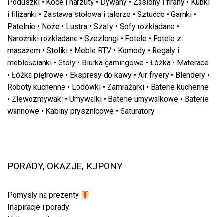
Poduszki
•
Koce i narzuty
•
Dywany
•
Zasłony i firany
•
Kubki
i filiżanki
•
Zastawa stołowa i talerze
•
Sztućce
•
Garnki
•
Patelnie
•
Noże
•
Lustra
•
Szafy
•
Sofy rozkładane
•
Narożniki rozkładane
•
Szezlongi
•
Fotele
•
Fotele z
masażem
•
Stoliki
•
Meble RTV
•
Komody
•
Regały i
meblościanki
•
Stoły
•
Biurka gamingowe
•
Łóżka
•
Materace
•
Łóżka piętrowe
•
Ekspresy do kawy
•
Air fryery
•
Blendery
•
Roboty kuchenne
•
Lodówki
•
Zamrażarki
•
Baterie kuchenne
•
Zlewozmywaki
•
Umywalki
•
Baterie umywalkowe
•
Baterie
wannowe
•
Kabiny prysznicowe
•
Saturatory
PORADY, OKAZJE, KUPONY
Pomysły na prezenty
Inspiracje i porady