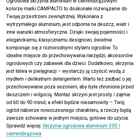
Ogrodowa skrzynia aluminium w ciemnobrązowym
kolorze marki CAMPALTO to doskonałe rozwiązanie do
Twojej przestrzeni zewnętrznej. Wykonana z
wytrzymałego aluminium, jest odporna na deszcz, wiatr i
inne warunki atmosferyczne. Dzięki swojej pojemności i
eleganckiemu, klasycznemu designowi, świetnie
komponuje się z różnorodnymi stylami ogrodów. To
idealne miejsce do przechowywania narzędzi, akcesoriów
ogrodowych czy zabawek dla dzieci. Dodatkowo, skrzynia
jest łatwa w pielęgnacji – wystarczy ją czyścić wodą z
mydłem i delikatnym detergentem. Warto też zadbać o jej
przechowywanie poza sezonem, aby była chroniona przed
deszczem i wilgocią. Montaż skrzyni jest prosty i zajmie
od 60 do 90 minut, a efekt będzie niesamowity – Twój
ogród nabierze nowoczesnego charakteru, a rzeczy będą
zawsze schowane w jednym miejscu, gotowe do użycia.
Sprawdź więcej:
Skrzynia ogrodowa aluminium 330 l
ciemnobrązowa