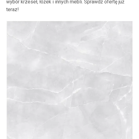
wybór krzeseł, łóżek i innych mebli. Sprawdź ofertę już
teraz!