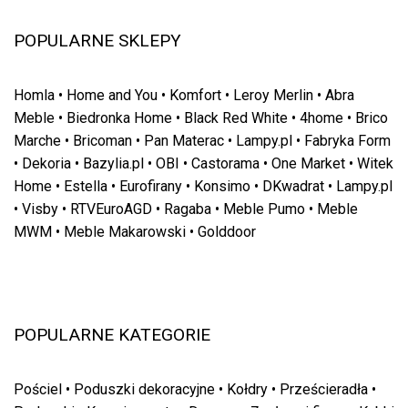
POPULARNE SKLEPY
Homla
•
Home and You
•
Komfort
•
Leroy Merlin
•
Abra
Meble
•
Biedronka Home
•
Black Red White
•
4home
•
Brico
Marche
•
Bricoman
•
Pan Materac
•
Lampy.pl
•
Fabryka Form
•
Dekoria
•
Bazylia.pl
•
OBI
•
Castorama
•
One Market
•
Witek
Home
•
Estella
•
Eurofirany
•
Konsimo
•
DKwadrat
•
Lampy.pl
•
Visby
•
RTVEuroAGD
•
Ragaba
•
Meble Pumo
•
Meble
MWM
•
Meble Makarowski
•
Golddoor
POPULARNE KATEGORIE
Pościel
•
Poduszki dekoracyjne
•
Kołdry
•
Prześcieradła
•