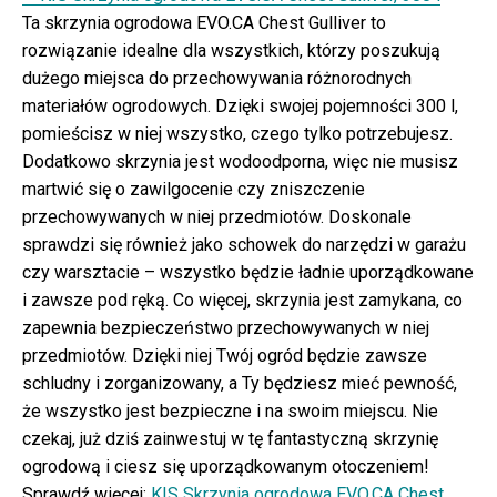
Ta skrzynia ogrodowa EVO.CA Chest Gulliver to
rozwiązanie idealne dla wszystkich, którzy poszukują
dużego miejsca do przechowywania różnorodnych
materiałów ogrodowych. Dzięki swojej pojemności 300 l,
pomieścisz w niej wszystko, czego tylko potrzebujesz.
Dodatkowo skrzynia jest wodoodporna, więc nie musisz
martwić się o zawilgocenie czy zniszczenie
przechowywanych w niej przedmiotów. Doskonale
sprawdzi się również jako schowek do narzędzi w garażu
czy warsztacie – wszystko będzie ładnie uporządkowane
i zawsze pod ręką. Co więcej, skrzynia jest zamykana, co
zapewnia bezpieczeństwo przechowywanych w niej
przedmiotów. Dzięki niej Twój ogród będzie zawsze
schludny i zorganizowany, a Ty będziesz mieć pewność,
że wszystko jest bezpieczne i na swoim miejscu. Nie
czekaj, już dziś zainwestuj w tę fantastyczną skrzynię
ogrodową i ciesz się uporządkowanym otoczeniem!
Sprawdź więcej:
KIS Skrzynia ogrodowa EVO.CA Chest