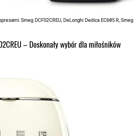
kspresami: Smeg DCF02CREU, DeLonghi Dedica EC685.R, Smeg
2CREU – Doskonały wybór dla miłośników