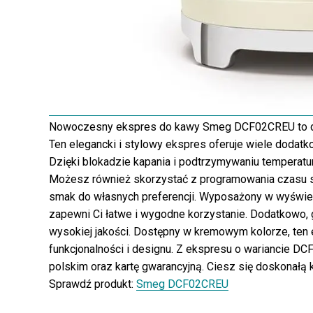
Nowoczesny ekspres do kawy Smeg DCF02CREU to dos
Ten elegancki i stylowy ekspres oferuje wiele dodatko
Dzięki blokadzie kapania i podtrzymywaniu temperatur
Możesz również skorzystać z programowania czasu st
smak do własnych preferencji. Wyposażony w wyświ
zapewni Ci łatwe i wygodne korzystanie. Dodatkowo, g
wysokiej jakości. Dostępny w kremowym kolorze, ten e
funkcjonalności i designu. Z ekspresu o wariancie D
polskim oraz kartę gwarancyjną. Ciesz się doskona
Sprawdź produkt:
Smeg DCF02CREU