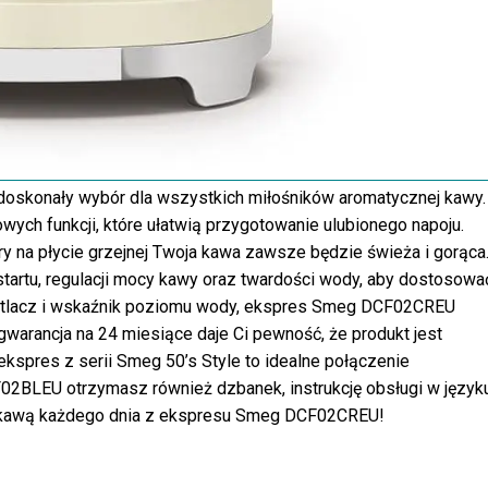
konały wybór dla wszystkich miłośników aromatycznej kawy.
wych funkcji, które ułatwią przygotowanie ulubionego napoju.
y na płycie grzejnej Twoja kawa zawsze będzie świeża i gorąca
artu, regulacji mocy kawy oraz twardości wody, aby dostosowa
etlacz i wskaźnik poziomu wody, ekspres Smeg DCF02CREU
warancja na 24 miesiące daje Ci pewność, że produkt jest
kspres z serii Smeg 50’s Style to idealne połączenie
CF02BLEU otrzymasz również dzbanek, instrukcję obsługi w język
łą kawą każdego dnia z ekspresu Smeg DCF02CREU!