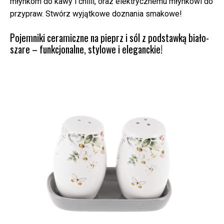
młynkom do kawy i chilli, oraz elektrycznemu młynkowi do
przypraw. Stwórz wyjątkowe doznania smakowe!
Pojemniki ceramiczne na pieprz i sól z podstawką biało-
szare – funkcjonalne, stylowe i eleganckie!