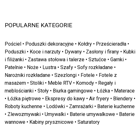
POPULARNE KATEGORIE
Pościel
•
Poduszki dekoracyjne
•
Kołdry
•
Prześcieradła
•
Poduszki
•
Koce i narzuty
•
Dywany
•
Zasłony i firany
•
Kubki
i filiżanki
•
Zastawa stołowa i talerze
•
Sztućce
•
Garnki
•
Patelnie
•
Noże
•
Lustra
•
Szafy
•
Sofy rozkładane
•
Narożniki rozkładane
•
Szezlongi
•
Fotele
•
Fotele z
masażem
•
Stoliki
•
Meble RTV
•
Komody
•
Regały i
meblościanki
•
Stoły
•
Biurka gamingowe
•
Łóżka
•
Materace
•
Łóżka piętrowe
•
Ekspresy do kawy
•
Air fryery
•
Blendery
•
Roboty kuchenne
•
Lodówki
•
Zamrażarki
•
Baterie kuchenne
•
Zlewozmywaki
•
Umywalki
•
Baterie umywalkowe
•
Baterie
wannowe
•
Kabiny prysznicowe
•
Saturatory