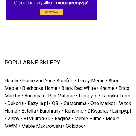
POPULARNE SKLEPY
Homla
•
Home and You
•
Komfort
•
Leroy Merlin
•
Abra
Meble
•
Biedronka Home
•
Black Red White
•
4home
•
Brico
Marche
•
Bricoman
•
Pan Materac
•
Lampy.pl
•
Fabryka Form
•
Dekoria
•
Bazylia.pl
•
OBI
•
Castorama
•
One Market
•
Witek
Home
•
Estella
•
Eurofirany
•
Konsimo
•
DKwadrat
•
Lampy.pl
•
Visby
•
RTVEuroAGD
•
Ragaba
•
Meble Pumo
•
Meble
MWM
•
Meble Makarowski
•
Golddoor