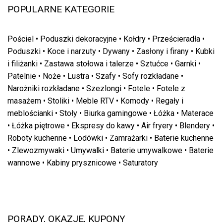
POPULARNE KATEGORIE
Pościel
•
Poduszki dekoracyjne
•
Kołdry
•
Prześcieradła
•
Poduszki
•
Koce i narzuty
•
Dywany
•
Zasłony i firany
•
Kubki
i filiżanki
•
Zastawa stołowa i talerze
•
Sztućce
•
Garnki
•
Patelnie
•
Noże
•
Lustra
•
Szafy
•
Sofy rozkładane
•
Narożniki rozkładane
•
Szezlongi
•
Fotele
•
Fotele z
masażem
•
Stoliki
•
Meble RTV
•
Komody
•
Regały i
meblościanki
•
Stoły
•
Biurka gamingowe
•
Łóżka
•
Materace
•
Łóżka piętrowe
•
Ekspresy do kawy
•
Air fryery
•
Blendery
•
Roboty kuchenne
•
Lodówki
•
Zamrażarki
•
Baterie kuchenne
•
Zlewozmywaki
•
Umywalki
•
Baterie umywalkowe
•
Baterie
wannowe
•
Kabiny prysznicowe
•
Saturatory
PORADY, OKAZJE, KUPONY