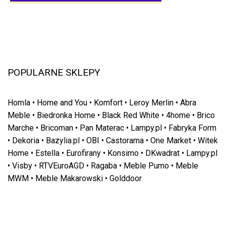
POPULARNE SKLEPY
Homla
•
Home and You
•
Komfort
•
Leroy Merlin
•
Abra
Meble
•
Biedronka Home
•
Black Red White
•
4home
•
Brico
Marche
•
Bricoman
•
Pan Materac
•
Lampy.pl
•
Fabryka Form
•
Dekoria
•
Bazylia.pl
•
OBI
•
Castorama
•
One Market
•
Witek
Home
•
Estella
•
Eurofirany
•
Konsimo
•
DKwadrat
•
Lampy.pl
•
Visby
•
RTVEuroAGD
•
Ragaba
•
Meble Pumo
•
Meble
MWM
•
Meble Makarowski
•
Golddoor