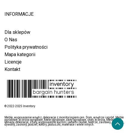
INFORMACJE
Dla sklepów
O Nas
Polityka prywatności
Mapa kategorii
Licencje
Kontakt
© 2022-2025 Inventory
Meble, wyposażenie wnętrz, dekoracje z monitoringiem cen. Dom, wnętrze i ogród. Meble
ogrodowe, krzesła ogrodowe, fotele ogrodowe, stoły ogrodowe, stoły, krzesła, fotele, łóżka,
kanapy, dekoracje, szafy, wyposażenie kuchni i jadalni (kubki, talerze, zastawy, sztućce),
dywany, zasłony, pościel, kołdry, poduszki, materace i wiele innych.