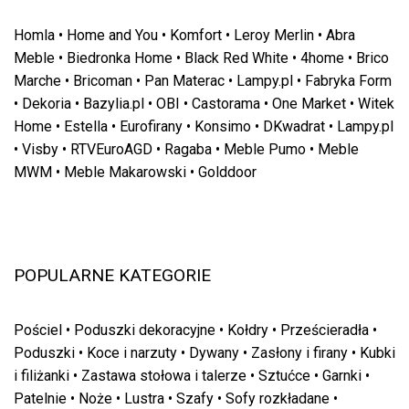
Homla
•
Home and You
•
Komfort
•
Leroy Merlin
•
Abra
Meble
•
Biedronka Home
•
Black Red White
•
4home
•
Brico
Marche
•
Bricoman
•
Pan Materac
•
Lampy.pl
•
Fabryka Form
•
Dekoria
•
Bazylia.pl
•
OBI
•
Castorama
•
One Market
•
Witek
Home
•
Estella
•
Eurofirany
•
Konsimo
•
DKwadrat
•
Lampy.pl
•
Visby
•
RTVEuroAGD
•
Ragaba
•
Meble Pumo
•
Meble
MWM
•
Meble Makarowski
•
Golddoor
POPULARNE KATEGORIE
Pościel
•
Poduszki dekoracyjne
•
Kołdry
•
Prześcieradła
•
Poduszki
•
Koce i narzuty
•
Dywany
•
Zasłony i firany
•
Kubki
i filiżanki
•
Zastawa stołowa i talerze
•
Sztućce
•
Garnki
•
Patelnie
•
Noże
•
Lustra
•
Szafy
•
Sofy rozkładane
•