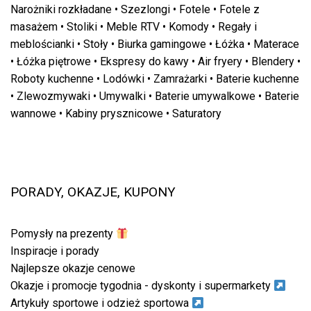
Narożniki rozkładane
•
Szezlongi
•
Fotele
•
Fotele z
masażem
•
Stoliki
•
Meble RTV
•
Komody
•
Regały i
meblościanki
•
Stoły
•
Biurka gamingowe
•
Łóżka
•
Materace
•
Łóżka piętrowe
•
Ekspresy do kawy
•
Air fryery
•
Blendery
•
Roboty kuchenne
•
Lodówki
•
Zamrażarki
•
Baterie kuchenne
•
Zlewozmywaki
•
Umywalki
•
Baterie umywalkowe
•
Baterie
wannowe
•
Kabiny prysznicowe
•
Saturatory
PORADY, OKAZJE, KUPONY
Pomysły na prezenty
Inspiracje i porady
Najlepsze okazje cenowe
Okazje i promocje tygodnia - dyskonty i supermarkety
Artykuły sportowe i odzież sportowa