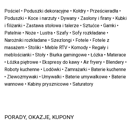
Pościel
•
Poduszki dekoracyjne
•
Kołdry
•
Prześcieradła
•
Poduszki
•
Koce i narzuty
•
Dywany
•
Zasłony i firany
•
Kubki
i filiżanki
•
Zastawa stołowa i talerze
•
Sztućce
•
Garnki
•
Patelnie
•
Noże
•
Lustra
•
Szafy
•
Sofy rozkładane
•
Narożniki rozkładane
•
Szezlongi
•
Fotele
•
Fotele z
masażem
•
Stoliki
•
Meble RTV
•
Komody
•
Regały i
meblościanki
•
Stoły
•
Biurka gamingowe
•
Łóżka
•
Materace
•
Łóżka piętrowe
•
Ekspresy do kawy
•
Air fryery
•
Blendery
•
Roboty kuchenne
•
Lodówki
•
Zamrażarki
•
Baterie kuchenne
•
Zlewozmywaki
•
Umywalki
•
Baterie umywalkowe
•
Baterie
wannowe
•
Kabiny prysznicowe
•
Saturatory
PORADY, OKAZJE, KUPONY