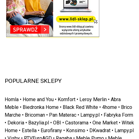
POPULARNE SKLEPY
Homla
•
Home and You
•
Komfort
•
Leroy Merlin
•
Abra
Meble
•
Biedronka Home
•
Black Red White
•
4home
•
Brico
Marche
•
Bricoman
•
Pan Materac
•
Lampy.pl
•
Fabryka Form
•
Dekoria
•
Bazylia.pl
•
OBI
•
Castorama
•
One Market
•
Witek
Home
•
Estella
•
Eurofirany
•
Konsimo
•
DKwadrat
•
Lampy.pl
•
Visby
•
RTVEuroAGD
•
Ragaba
•
Meble Pumo
•
Meble