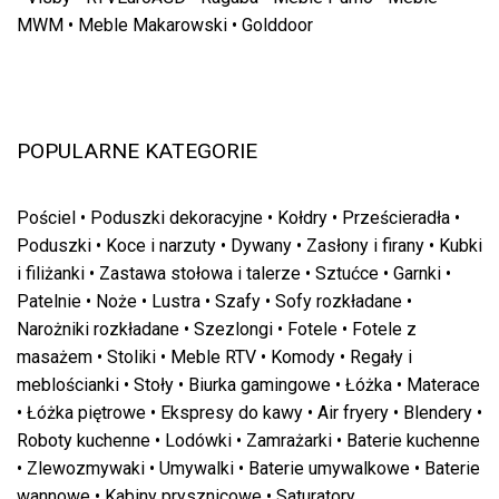
MWM
•
Meble Makarowski
•
Golddoor
POPULARNE KATEGORIE
Pościel
•
Poduszki dekoracyjne
•
Kołdry
•
Prześcieradła
•
Poduszki
•
Koce i narzuty
•
Dywany
•
Zasłony i firany
•
Kubki
i filiżanki
•
Zastawa stołowa i talerze
•
Sztućce
•
Garnki
•
Patelnie
•
Noże
•
Lustra
•
Szafy
•
Sofy rozkładane
•
Narożniki rozkładane
•
Szezlongi
•
Fotele
•
Fotele z
masażem
•
Stoliki
•
Meble RTV
•
Komody
•
Regały i
meblościanki
•
Stoły
•
Biurka gamingowe
•
Łóżka
•
Materace
•
Łóżka piętrowe
•
Ekspresy do kawy
•
Air fryery
•
Blendery
•
Roboty kuchenne
•
Lodówki
•
Zamrażarki
•
Baterie kuchenne
•
Zlewozmywaki
•
Umywalki
•
Baterie umywalkowe
•
Baterie
wannowe
•
Kabiny prysznicowe
•
Saturatory