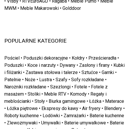
•
Visby
•
RTVEuroAGD
•
Ragaba
•
Meble Pumo
•
Meble
MWM
•
Meble Makarowski
•
Golddoor
POPULARNE KATEGORIE
Pościel
•
Poduszki dekoracyjne
•
Kołdry
•
Prześcieradła
•
Poduszki
•
Koce i narzuty
•
Dywany
•
Zasłony i firany
•
Kubki
i filiżanki
•
Zastawa stołowa i talerze
•
Sztućce
•
Garnki
•
Patelnie
•
Noże
•
Lustra
•
Szafy
•
Sofy rozkładane
•
Narożniki rozkładane
•
Szezlongi
•
Fotele
•
Fotele z
masażem
•
Stoliki
•
Meble RTV
•
Komody
•
Regały i
meblościanki
•
Stoły
•
Biurka gamingowe
•
Łóżka
•
Materace
•
Łóżka piętrowe
•
Ekspresy do kawy
•
Air fryery
•
Blendery
•
Roboty kuchenne
•
Lodówki
•
Zamrażarki
•
Baterie kuchenne
•
Zlewozmywaki
•
Umywalki
•
Baterie umywalkowe
•
Baterie