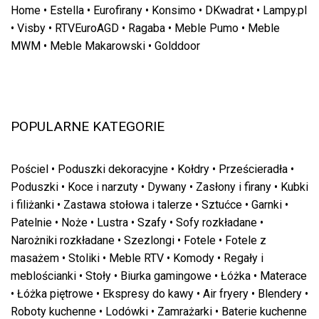
Home
•
Estella
•
Eurofirany
•
Konsimo
•
DKwadrat
•
Lampy.pl
•
Visby
•
RTVEuroAGD
•
Ragaba
•
Meble Pumo
•
Meble
MWM
•
Meble Makarowski
•
Golddoor
POPULARNE KATEGORIE
Pościel
•
Poduszki dekoracyjne
•
Kołdry
•
Prześcieradła
•
Poduszki
•
Koce i narzuty
•
Dywany
•
Zasłony i firany
•
Kubki
i filiżanki
•
Zastawa stołowa i talerze
•
Sztućce
•
Garnki
•
Patelnie
•
Noże
•
Lustra
•
Szafy
•
Sofy rozkładane
•
Narożniki rozkładane
•
Szezlongi
•
Fotele
•
Fotele z
masażem
•
Stoliki
•
Meble RTV
•
Komody
•
Regały i
meblościanki
•
Stoły
•
Biurka gamingowe
•
Łóżka
•
Materace
•
Łóżka piętrowe
•
Ekspresy do kawy
•
Air fryery
•
Blendery
•
Roboty kuchenne
•
Lodówki
•
Zamrażarki
•
Baterie kuchenne