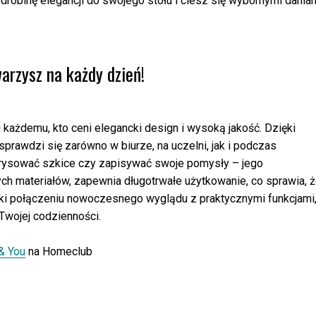
odrobinę elegancji do swojego stołu i ciesz się wybornymi dania
arzysz na każdy dzień!
 każdemu, kto ceni elegancki design i wysoką jakość. Dzięki
awdzi się zarówno w biurze, na uczelni, jak i podczas
 rysować szkice czy zapisywać swoje pomysły – jego
ych materiałów, zapewnia długotrwałe użytkowanie, co sprawia, 
ięki połączeniu nowoczesnego wyglądu z praktycznymi funkcjami
Twojej codzienności.
& You
na Homeclub