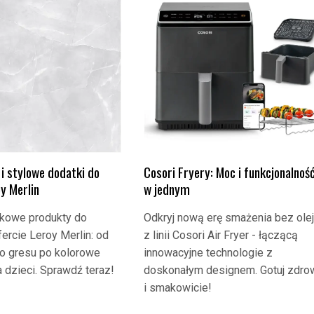
i stylowe dodatki do
Cosori Fryery: Moc i funkcjonalnoś
oy Merlin
w jednym
tkowe produkty do
Odkryj nową erę smażenia bez ole
fercie Leroy Merlin: od
z linii Cosori Air Fryer - łączącą
o gresu po kolorowe
innowacyjne technologie z
 dzieci. Sprawdź teraz!
doskonałym designem. Gotuj zdro
i smakowicie!