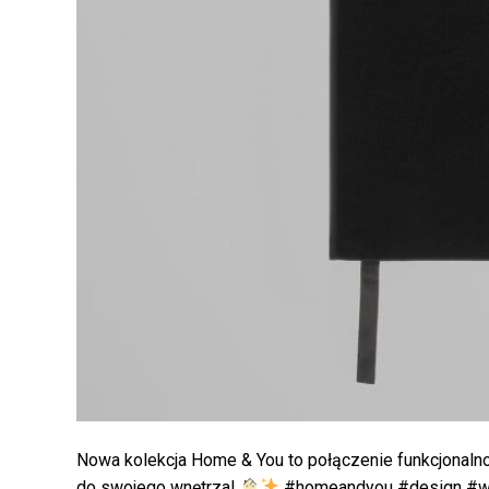
Nowa kolekcja Home & You to połączenie funkcjonalnoś
do swojego wnętrza!
#homeandyou #design #w