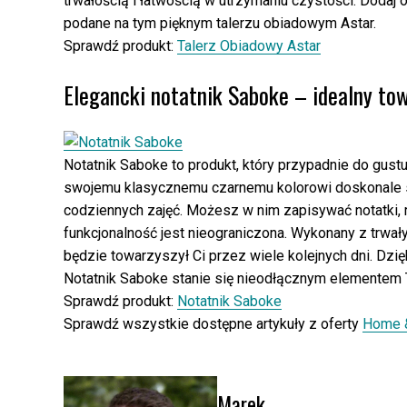
trwałością i łatwością w utrzymaniu czystości. Dodaj 
podane na tym pięknym talerzu obiadowym Astar.
Sprawdź produkt:
Talerz Obiadowy Astar
Elegancki notatnik Saboke – idealny tow
Notatnik Saboke to produkt, który przypadnie do gustu
swojemu klasycznemu czarnemu kolorowi doskonale spr
codziennych zajęć. Możesz w nim zapisywać notatki,
funkcjonalność jest nieograniczona. Wykonany z trwał
będzie towarzyszył Ci przez wiele kolejnych dni. Dz
Notatnik Saboke stanie się nieodłącznym elementem 
Sprawdź produkt:
Notatnik Saboke
Sprawdź wszystkie dostępne artykuły z oferty
Home 
Marek