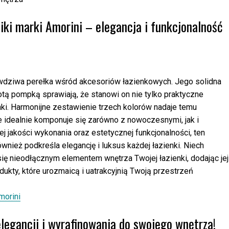
ki marki Amorini – elegancja i funkcjonalność
awdziwa perełka wśród akcesoriów łazienkowych. Jego solidna
otą pompką sprawiają, że stanowi on nie tylko praktyczne
nki. Harmonijne zestawienie trzech kolorów nadaje temu
e idealnie komponuje się zarówno z nowoczesnymi, jak i
j jakości wykonania oraz estetycznej funkcjonalności, ten
wnież podkreśla elegancję i luksus każdej łazienki. Niech
ię nieodłącznym elementem wnętrza Twojej łazienki, dodając jej
dukty, które urozmaicą i uatrakcyjnią Twoją przestrzeń
morini
legancji i wyrafinowania do swojego wnętrza!