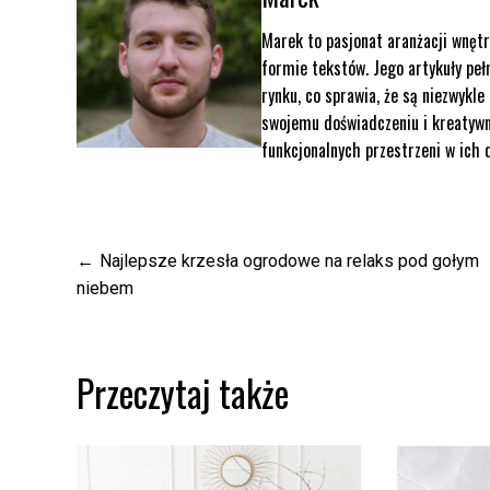
Marek to pasjonat aranżacji wnętr
formie tekstów. Jego artykuły peł
rynku, co sprawia, że są niezwykl
swojemu doświadczeniu i kreatywno
funkcjonalnych przestrzeni w ich
Nawigacja
Najlepsze krzesła ogrodowe na relaks pod gołym
niebem
wpisu
Przeczytaj także