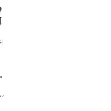
ć
ju
wo