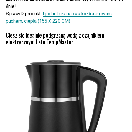
śnie!
Sprawdź produkt:
Fjödur Luksusowa kołdra z gęsim
puchem, ciepła (155 X 220 CM)
Ciesz się idealnie podgrzaną wodą z czajnikiem
elektrycznym Lafe TempMaster!