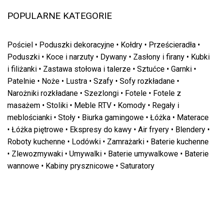
POPULARNE KATEGORIE
Pościel
•
Poduszki dekoracyjne
•
Kołdry
•
Prześcieradła
•
Poduszki
•
Koce i narzuty
•
Dywany
•
Zasłony i firany
•
Kubki
i filiżanki
•
Zastawa stołowa i talerze
•
Sztućce
•
Garnki
•
Patelnie
•
Noże
•
Lustra
•
Szafy
•
Sofy rozkładane
•
Narożniki rozkładane
•
Szezlongi
•
Fotele
•
Fotele z
masażem
•
Stoliki
•
Meble RTV
•
Komody
•
Regały i
meblościanki
•
Stoły
•
Biurka gamingowe
•
Łóżka
•
Materace
•
Łóżka piętrowe
•
Ekspresy do kawy
•
Air fryery
•
Blendery
•
Roboty kuchenne
•
Lodówki
•
Zamrażarki
•
Baterie kuchenne
•
Zlewozmywaki
•
Umywalki
•
Baterie umywalkowe
•
Baterie
wannowe
•
Kabiny prysznicowe
•
Saturatory