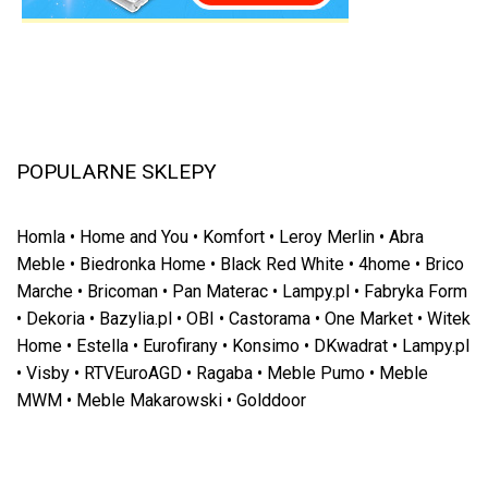
POPULARNE SKLEPY
Homla
•
Home and You
•
Komfort
•
Leroy Merlin
•
Abra
Meble
•
Biedronka Home
•
Black Red White
•
4home
•
Brico
Marche
•
Bricoman
•
Pan Materac
•
Lampy.pl
•
Fabryka Form
•
Dekoria
•
Bazylia.pl
•
OBI
•
Castorama
•
One Market
•
Witek
Home
•
Estella
•
Eurofirany
•
Konsimo
•
DKwadrat
•
Lampy.pl
•
Visby
•
RTVEuroAGD
•
Ragaba
•
Meble Pumo
•
Meble
MWM
•
Meble Makarowski
•
Golddoor