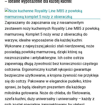
– idealne wyposażenie dla każdej kuchni!
Zapraszamy do zapoznania się z niesamowitym
zestawem noży kuchennych Royality Line MB5 z powłoką
marmurową. Komplet 5 noży wraz z obieraczką do
warzyw, idealne wyposażenie dla każdej kuchni.
Wykonane z najwyższej jakości stali nierdzewnej, noże
posiadają powłokę marmurową, dzięki której są
niezniszczalne i antybakteryjne. Ich ostre ostrza
zapewniają długą żywotność bez konieczności częstego
ostrzenia. Ergonomiczny kształt rękojeści gwarantuje
bezpieczne użytkowanie, a krojona żywność nie przykleja
się do ostrzy. Pakowane w eleganckie pudełko, które
sprawi, że będą idealnym prezentem dla każdego
miłośnika gotowania. Noże do chleba, do filetowania,
szefa kuchni, duży uniwersalny i uniwersalny – każdy z
nich został specjalnie zaprojektowany, by ułatwić