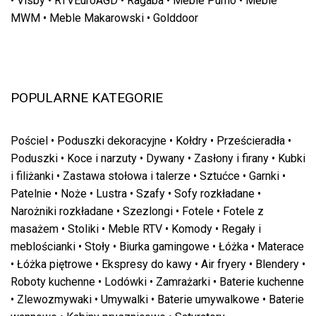
•
Visby
•
RTVEuroAGD
•
Ragaba
•
Meble Pumo
•
Meble
MWM
•
Meble Makarowski
•
Golddoor
POPULARNE KATEGORIE
Pościel
•
Poduszki dekoracyjne
•
Kołdry
•
Prześcieradła
•
Poduszki
•
Koce i narzuty
•
Dywany
•
Zasłony i firany
•
Kubki
i filiżanki
•
Zastawa stołowa i talerze
•
Sztućce
•
Garnki
•
Patelnie
•
Noże
•
Lustra
•
Szafy
•
Sofy rozkładane
•
Narożniki rozkładane
•
Szezlongi
•
Fotele
•
Fotele z
masażem
•
Stoliki
•
Meble RTV
•
Komody
•
Regały i
meblościanki
•
Stoły
•
Biurka gamingowe
•
Łóżka
•
Materace
•
Łóżka piętrowe
•
Ekspresy do kawy
•
Air fryery
•
Blendery
•
Roboty kuchenne
•
Lodówki
•
Zamrażarki
•
Baterie kuchenne
•
Zlewozmywaki
•
Umywalki
•
Baterie umywalkowe
•
Baterie