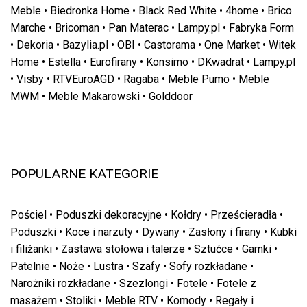
Meble
•
Biedronka Home
•
Black Red White
•
4home
•
Brico
Marche
•
Bricoman
•
Pan Materac
•
Lampy.pl
•
Fabryka Form
•
Dekoria
•
Bazylia.pl
•
OBI
•
Castorama
•
One Market
•
Witek
Home
•
Estella
•
Eurofirany
•
Konsimo
•
DKwadrat
•
Lampy.pl
•
Visby
•
RTVEuroAGD
•
Ragaba
•
Meble Pumo
•
Meble
MWM
•
Meble Makarowski
•
Golddoor
POPULARNE KATEGORIE
Pościel
•
Poduszki dekoracyjne
•
Kołdry
•
Prześcieradła
•
Poduszki
•
Koce i narzuty
•
Dywany
•
Zasłony i firany
•
Kubki
i filiżanki
•
Zastawa stołowa i talerze
•
Sztućce
•
Garnki
•
Patelnie
•
Noże
•
Lustra
•
Szafy
•
Sofy rozkładane
•
Narożniki rozkładane
•
Szezlongi
•
Fotele
•
Fotele z
masażem
•
Stoliki
•
Meble RTV
•
Komody
•
Regały i