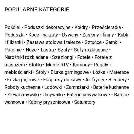
POPULARNE KATEGORIE
Pościel
•
Poduszki dekoracyjne
•
Kołdry
•
Prześcieradła
•
Poduszki
•
Koce i narzuty
•
Dywany
•
Zasłony i firany
•
Kubki
i filiżanki
•
Zastawa stołowa i talerze
•
Sztućce
•
Garnki
•
Patelnie
•
Noże
•
Lustra
•
Szafy
•
Sofy rozkładane
•
Narożniki rozkładane
•
Szezlongi
•
Fotele
•
Fotele z
masażem
•
Stoliki
•
Meble RTV
•
Komody
•
Regały i
meblościanki
•
Stoły
•
Biurka gamingowe
•
Łóżka
•
Materace
•
Łóżka piętrowe
•
Ekspresy do kawy
•
Air fryery
•
Blendery
•
Roboty kuchenne
•
Lodówki
•
Zamrażarki
•
Baterie kuchenne
•
Zlewozmywaki
•
Umywalki
•
Baterie umywalkowe
•
Baterie
wannowe
•
Kabiny prysznicowe
•
Saturatory