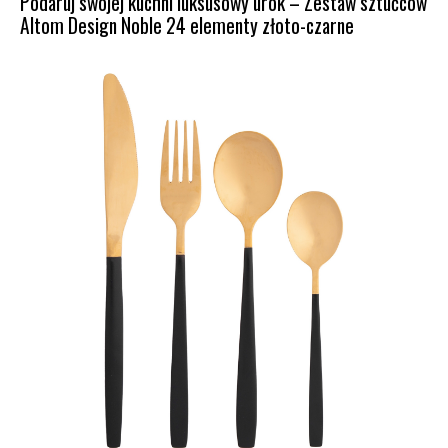
Podaruj swojej kuchni luksusowy urok – Zestaw sztućców
Altom Design Noble 24 elementy złoto-czarne