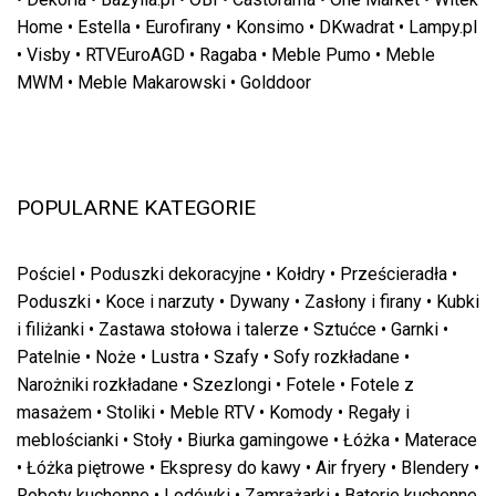
Home
•
Estella
•
Eurofirany
•
Konsimo
•
DKwadrat
•
Lampy.pl
•
Visby
•
RTVEuroAGD
•
Ragaba
•
Meble Pumo
•
Meble
MWM
•
Meble Makarowski
•
Golddoor
POPULARNE KATEGORIE
Pościel
•
Poduszki dekoracyjne
•
Kołdry
•
Prześcieradła
•
Poduszki
•
Koce i narzuty
•
Dywany
•
Zasłony i firany
•
Kubki
i filiżanki
•
Zastawa stołowa i talerze
•
Sztućce
•
Garnki
•
Patelnie
•
Noże
•
Lustra
•
Szafy
•
Sofy rozkładane
•
Narożniki rozkładane
•
Szezlongi
•
Fotele
•
Fotele z
masażem
•
Stoliki
•
Meble RTV
•
Komody
•
Regały i
meblościanki
•
Stoły
•
Biurka gamingowe
•
Łóżka
•
Materace
•
Łóżka piętrowe
•
Ekspresy do kawy
•
Air fryery
•
Blendery
•
Roboty kuchenne
•
Lodówki
•
Zamrażarki
•
Baterie kuchenne