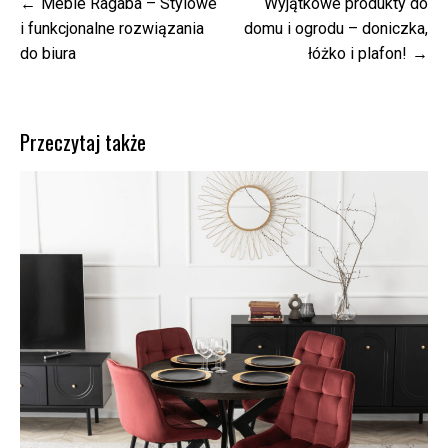
Nawigacja
Meble Ragaba – Stylowe
Wyjątkowe produkty do
wpisu
i funkcjonalne rozwiązania
domu i ogrodu – doniczka,
do biura
łóżko i plafon!
Przeczytaj także