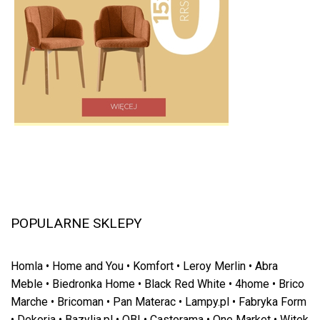
POPULARNE SKLEPY
Homla
•
Home and You
•
Komfort
•
Leroy Merlin
•
Abra
Meble
•
Biedronka Home
•
Black Red White
•
4home
•
Brico
Marche
•
Bricoman
•
Pan Materac
•
Lampy.pl
•
Fabryka Form
•
Dekoria
•
Bazylia.pl
•
OBI
•
Castorama
•
One Market
•
Witek