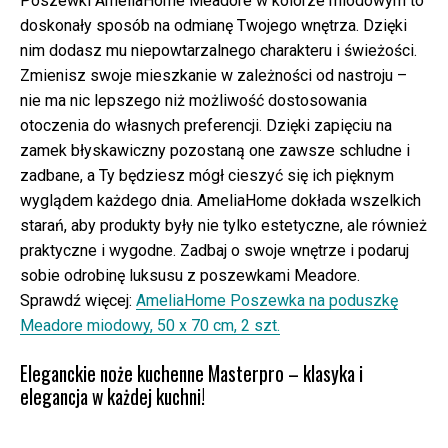
Poszewki AmeliaHome Meadore w kolorze miodowym to
doskonały sposób na odmianę Twojego wnętrza. Dzięki
nim dodasz mu niepowtarzalnego charakteru i świeżości.
Zmienisz swoje mieszkanie w zależności od nastroju –
nie ma nic lepszego niż możliwość dostosowania
otoczenia do własnych preferencji. Dzięki zapięciu na
zamek błyskawiczny pozostaną one zawsze schludne i
zadbane, a Ty będziesz mógł cieszyć się ich pięknym
wyglądem każdego dnia. AmeliaHome dokłada wszelkich
starań, aby produkty były nie tylko estetyczne, ale również
praktyczne i wygodne. Zadbaj o swoje wnętrze i podaruj
sobie odrobinę luksusu z poszewkami Meadore.
Sprawdź więcej:
AmeliaHome Poszewka na poduszkę
Meadore miodowy, 50 x 70 cm, 2 szt.
Eleganckie noże kuchenne Masterpro – klasyka i
elegancja w każdej kuchni!