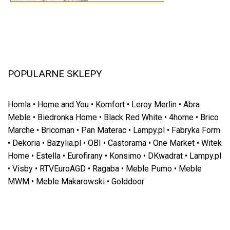
POPULARNE SKLEPY
Homla
•
Home and You
•
Komfort
•
Leroy Merlin
•
Abra
Meble
•
Biedronka Home
•
Black Red White
•
4home
•
Brico
Marche
•
Bricoman
•
Pan Materac
•
Lampy.pl
•
Fabryka Form
•
Dekoria
•
Bazylia.pl
•
OBI
•
Castorama
•
One Market
•
Witek
Home
•
Estella
•
Eurofirany
•
Konsimo
•
DKwadrat
•
Lampy.pl
•
Visby
•
RTVEuroAGD
•
Ragaba
•
Meble Pumo
•
Meble
MWM
•
Meble Makarowski
•
Golddoor