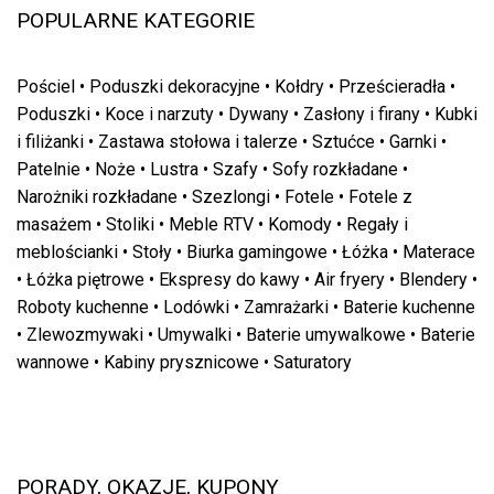
POPULARNE KATEGORIE
Pościel
•
Poduszki dekoracyjne
•
Kołdry
•
Prześcieradła
•
Poduszki
•
Koce i narzuty
•
Dywany
•
Zasłony i firany
•
Kubki
i filiżanki
•
Zastawa stołowa i talerze
•
Sztućce
•
Garnki
•
Patelnie
•
Noże
•
Lustra
•
Szafy
•
Sofy rozkładane
•
Narożniki rozkładane
•
Szezlongi
•
Fotele
•
Fotele z
masażem
•
Stoliki
•
Meble RTV
•
Komody
•
Regały i
meblościanki
•
Stoły
•
Biurka gamingowe
•
Łóżka
•
Materace
•
Łóżka piętrowe
•
Ekspresy do kawy
•
Air fryery
•
Blendery
•
Roboty kuchenne
•
Lodówki
•
Zamrażarki
•
Baterie kuchenne
•
Zlewozmywaki
•
Umywalki
•
Baterie umywalkowe
•
Baterie
wannowe
•
Kabiny prysznicowe
•
Saturatory
PORADY, OKAZJE, KUPONY